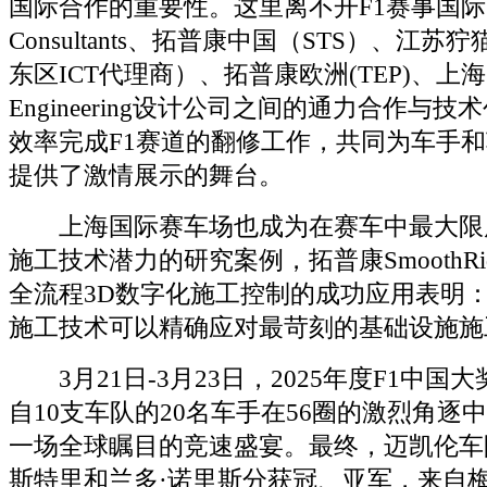
国际合作的重要性。这里离不开F1赛事国际
Consultants、拓普康中国（STS）、江
东区ICT代理商）、拓普康欧洲(TEP)、上海
Engineering设计公司之间的通力合作与
效率完成F1赛道的翻修工作，共同为车手
提供了激情展示的舞台。
上海国际赛车场也成为在赛车中最大限
施工技术潜力的研究案例，拓普康SmoothR
全流程3D数字化施工控制的成功应用表明
施工技术可以精确应对最苛刻的基础设施施
3月21日-3月23日，2025年度F1中国
自10支车队的20名车手在56圈的激烈角逐
一场全球瞩目的竞速盛宴。最终，迈凯伦车
斯特里和兰多·诺里斯分获冠、亚军，来自