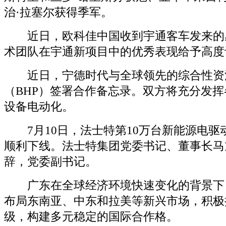
治·拉塞尔获得季军。
近日，欧科佳中国收到宇通客车发来的
术团队在宇通新项目中的优秀表现给予高度
近日，宁德时代与全球领先的综合性资
（BHP）签署合作备忘录。双方将充分发
设备电动化。
7月10日，法士特第10万台新能源电驱
顺利下线。法士特集团党委书记、董事长马
辞，党委副书记。
广东在全球经济环境快速变化的背景下
布局东南亚、中东和拉美等新兴市场，积极
级，构建多元稳定的国际合作格。