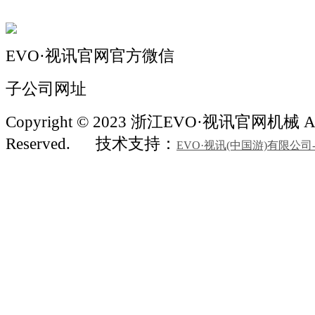
联系我们
EVO·视讯官网官方微信
子公司网址
Copyright © 2023 浙江EVO·视讯官网机械 All
Reserved.
技术支持：
EVO·视讯(中国游)有限公司