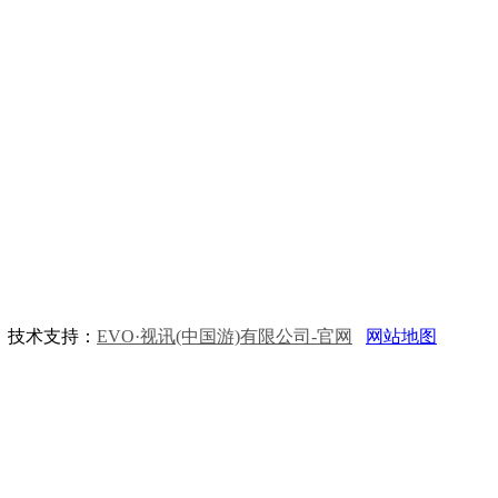
技术支持：
EVO·视讯(中国游)有限公司-官网
网站地图