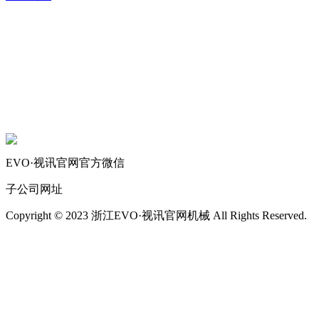
关于我们
机械自动化
机械常识
联系我们
EVO·视讯官网官方微信
子公司网址
Copyright © 2023 浙江EVO·视讯官网机械 All Rights Reserved.