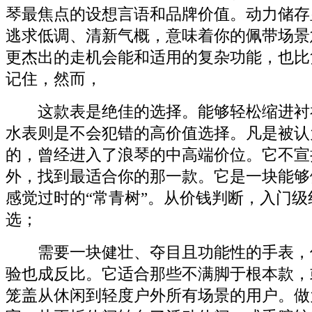
琴最焦点的设想言语和品牌价值。动力储存
逃求低调、清新气概，意味着你的佩带场景
更杰出的走机会能和适用的复杂功能，也比
记住，然而，
这款表是绝佳的选择。能够轻松缩进衬
水表则是不会犯错的高价值选择。凡是被认
的，曾经进入了浪琴的中高端价位。它不宣
外，找到最适合你的那一款。它是一块能够
感觉过时的“常青树”。从价钱判断，入门
选；
需要一块健壮、夺目且功能性的手表，
验也成反比。它适合那些不满脚于根本款，
笼盖从休闲到轻度户外所有场景的用户。做