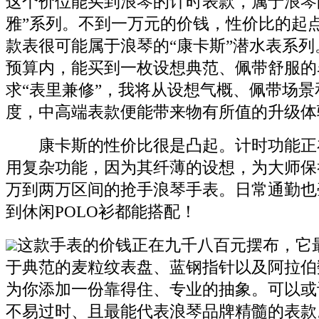
这个价位能买到浪琴的计时表款，属于浪琴的
雅”系列。不到一万元的价钱，性价比的起
款表很可能属于浪琴的“康卡斯”潜水表系
预算内，能买到一枚设想典范、佩带舒服的
求“表里兼修”，我将从设想气概、佩带场
度，中高端表款便能带来物有所值的升级体
康卡斯的性价比很是凸起。计时功能正
用复杂功能，因为其纤薄的设想，为大师保
万到两万区间的抢手浪琴手表。日常通勤也
到休闲POLO衫都能搭配！
这款手表的价钱正在九千八百元摆布，它
于典范的麦粒纹表盘、蓝钢指针以及阿拉伯
为你添加一份靠得住、专业的抽象。可以或
不易过时、且最能代表浪琴品牌精髓的表款