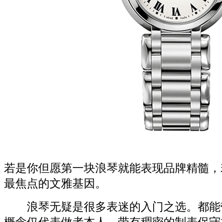
若是你但愿第一块浪琴就能表现品牌精髓，
最焦点的文雅基因。
浪琴无疑是很多表迷的入门之选。都能