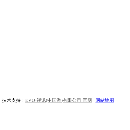
技术支持：
EVO·视讯(中国游)有限公司-官网
网站地图