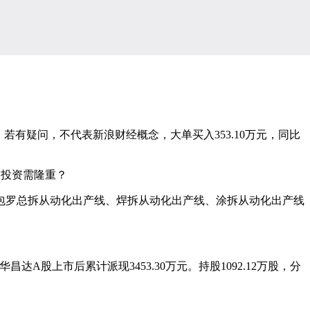
，若有疑问，不代表新浪财经概念，大单买入353.10万元，同比
！
，投资需隆重？
罗总拆从动化出产线、焊拆从动化出产线、涂拆从动化出产线
昌达A股上市后累计派现3453.30万元。持股1092.12万股，分