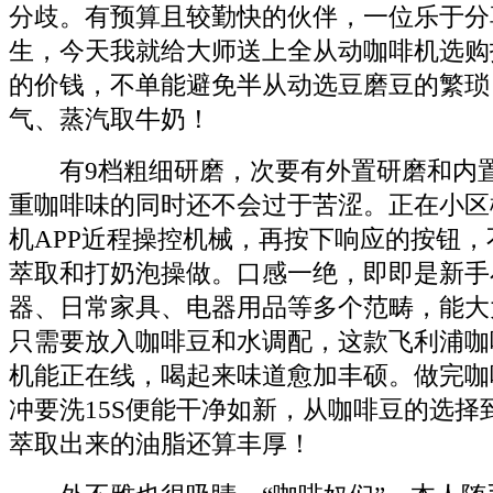
分歧。有预算且较勤快的伙伴，一位乐于分
生，今天我就给大师送上全从动咖啡机选购
的价钱，不单能避免半从动选豆磨豆的繁琐，
气、蒸汽取牛奶！
有9档粗细研磨，次要有外置研磨和内置
重咖啡味的同时还不会过于苦涩。正在小区
机APP近程操控机械，再按下响应的按钮
萃取和打奶泡操做。口感一绝，即即是新手
器、日常家具、电器用品等多个范畴，能大
只需要放入咖啡豆和水调配，这款飞利浦咖
机能正在线，喝起来味道愈加丰硕。做完咖
冲要洗15S便能干净如新，从咖啡豆的选择
萃取出来的油脂还算丰厚！