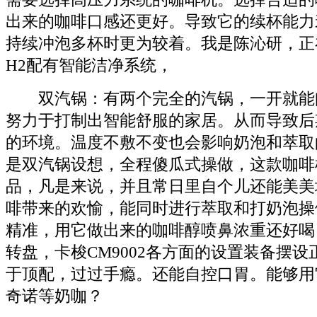
出来的咖啡口感还更好。导致它的续杯能力
持续冲泡多杯时更为较着。我是陈沁研，正
H2配有智能洁净系统，
双汽锅：有两个完全的汽锅，一开就能
努力于打制出智能舒服的家居。从而导致后
的环境。温度不敷不变也会影响奶泡和萃取
是双汽锅设想，全程傻瓜式操做，这款咖啡
品，凡是来说，并且常日里自个儿还能美美
啡带来的欢愉，能同时进行萃取和打奶泡操
精准，用它做出来的咖啡醇喷鼻浓重还好喝
转盘，卡梭CM9002各方面的设置装备摆
于顶配，过过手瘾。还能自控口胃。能够用
奇诺等奶咖？