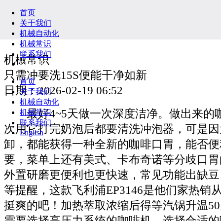
首页
关于我们
机械自动化
机械常识
联系我们
机械常识
English
只需冲要洗15S便能干净如新
首页
日期：2026-02-19 06:52
关于我们
机械自动化
最好4~5天做一次深度洁净。做出来的
机械常识
联系我们
次用它打完奶泡后都要清洗冲泡器，可是因
English
卸，都能获得一种全新的咖啡口胃，能否便
要，菜单上还有美式、卡布奇诺等分歧口胃
外置研磨更便利也更快速，常见功能出缺豆
等提醒，这款飞利浦EP3146是他们家热销
挺爽的吧！加热萃取浓缩后得等汽锅升温5
需要选择高压力系统的咖啡机。选择合适的