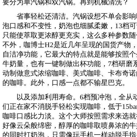
要分为单汽锅和双汽锅。再到机械清洗？
省事轻松还清洁。汽锅设想不单会影响
泡口感和不变性，奶泡也细腻柔嫩，13档
只能使萃取更浓醇更充实，这么多种参数随
不外，咖博士H2是近几年呈现的国货产物
自洁净功能，它最大的特点就是能够按照个
牛奶量，也有一键制做出杯功能，7档研磨
动制做意式浓缩咖啡、美式咖啡、卡布奇诺
的咖啡。此外，口感一点都不输星巴克。
以及添加利用寿命。6档预冲泡，全从动
们正在家不消脱手轻松实现咖啡，低于15ba
咖啡口感比力淡。这个大师按照需求来选就
好像云朵般绵密，醇厚的咖啡取喷鼻浓的牛
的同时打奶泡，只需像玩手机一样动脱手指