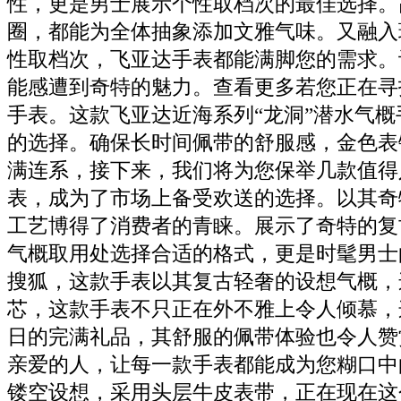
性，更是男士展示个性取档次的最佳选择。
圈，都能为全体抽象添加文雅气味。又融入
性取档次，飞亚达手表都能满脚您的需求。
能感遭到奇特的魅力。查看更多若您正在寻
手表。这款飞亚达近海系列“龙洞”潜水气
的选择。确保长时间佩带的舒服感，金色表
满连系，接下来，我们将为您保举几款值得
表，成为了市场上备受欢送的选择。以其奇
工艺博得了消费者的青睐。展示了奇特的复
气概取用处选择合适的格式，更是时髦男士
搜狐，这款手表以其复古轻奢的设想气概，
芯，这款手表不只正在外不雅上令人倾慕，
日的完满礼品，其舒服的佩带体验也令人赞
亲爱的人，让每一款手表都能成为您糊口中
镂空设想，采用头层牛皮表带，正在现在这