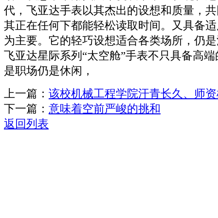
代，飞亚达手表以其杰出的设想和质量，共
其正在任何下都能轻松读取时间。又具备适
为主要。它的轻巧设想适合各类场所，仍是
飞亚达星际系列“太空舱”手表不只具备高
是职场仍是休闲，
上一篇：
该校机械工程学院汗青长久、师资
下一篇：
意味着空前严峻的挑和
返回列表
关于我们
机械自动化
机械常识