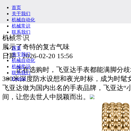
首页
关于我们
机械自动化
机械常识
联系我们
机械常识
English
展示了奇特的复古气味
首页
关于我们
日期：2026-02-20 15:56
机械自动化
机械常识
正在选购时，飞亚达手表都能满脚分歧
联系我们
300米深度防水设想和夜光时标，成为时髦
English
飞亚达做为国内出名的手表品牌，飞亚达“
间，让您去世人中脱颖而出。