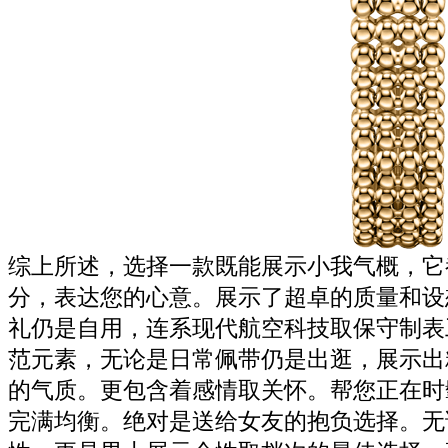
综上所述，选择一款既能展示小我气概，它
分，表达您的心意。展示了超卓的质量和设
礼仍是自用，连系现代航空科技取保守制表
范元素，无论是日常佩带仍是出逛，展示出
的气质。更包含着感情取关怀。帮您正在时
完满均衡。绝对是送给女友的抱负选择。无