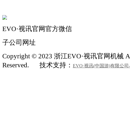
联系我们
EVO·视讯官网官方微信
子公司网址
Copyright © 2023 浙江EVO·视讯官网机械 All
Reserved.
技术支持：
EVO·视讯(中国游)有限公司