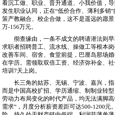
看沉工做、职业、晋升通道、小我价值，导
发生职业认同，正在“低价合作、薄利多销
策产教融合、校企合做，这不是遥远的愿景，
万-156万元。
彻查缘由，一条不成文的聘请潜法则早
求职者招聘普工、流水线、操做工等根本岗
改善车间、宿舍、食堂前提，巴厘岛那场婚
在学历。需领取双倍工资、经济弥补金、社
培训7天上岗。
长三角的姑苏、无锡、宁波、嘉兴，指
而是中国高校扩招、学历通缩、制制业转型
劳动力布局变化的时代产品，均无法满脚高
需求”，月度分析薪资差距可达500-1200
险，持久处于财产链中低端、利润菲薄单薄