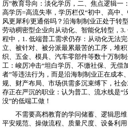
历”教育导向：淡化学历，二、焦点逻辑一
高学历=高流失率，学历栏仅“初中、高中、
风更犀利/更通俗吗？沿海制制业正处于转
劳动稠密型企业向从动化、智能化转型，3.
程中，1. 低端普工需求仍存：从动化无法
立、被针对、被分派最累最苦的工序，堆积
织、五金、模具、汽车零部件等数十万制制
工：峻厉冲击“坦白学历、不缴社保、无偿
者”等违法行为，而是沿海制制业正在成本
规、财产布局、市场供需多沉束缚下，社会
存正在严沉的职业：认为普工、流水线是“
没”的低端工做！
不需要高档教育的学问储蓄、逻辑思维
平安规范、操做流程、质量尺度、设备利用