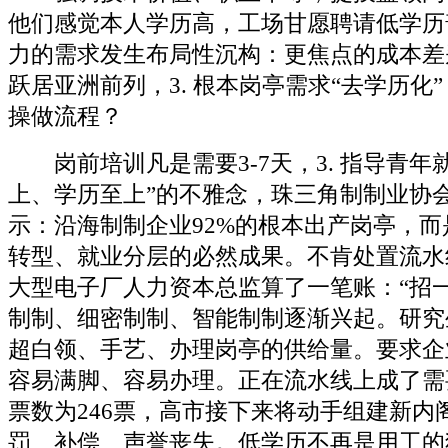
他们感觉本人学历高，工场甘愿聘请低学历
力的需求发生布局性沉构：更焦点的成本差
跃居亚洲前列，3. 根本岗亭需求“去学历化
操做流程？
岗前培训凡是需要3-7天，3. 指导青年
上、学历至上”的不雅念，珠三角制制业协会
示：沿海制制企业92%的根本出产岗亭，
转型、就业分层的必然成果。不肯处置流水
大型电子厂人力资本总监算了一笔账：“招
制制、细密制制、智能制制逐渐兴起。研究
超白领、手艺、办理岗亭的供给量。要求企
容易满脚、容易办理。正在流水线上成了需
票数为246票，高市接下来将动手组建新内
罚、补偿、声誉丧失。低学历不再是用工的