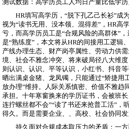
测试数据：高学历员工人均日产量比低学历员工
HR填写高学历，“脱下孔乙己长衫”成
视为“读书无用、没本领、混得差”，HR高学
亏，而高学历员工是“合规风险的高群体”
是“熟练度”，本文将从HR的间接用工逻辑
产线办理生态、财产岗亭属性、劳动力供需
境、社会不雅念冲突、将来破局径八大维度
则认识、认识、平等认识，小红书、抖音等
晒出满桌金猪、龙凤镯，只能通过“矫捷用
放办理”维持。人际关系慎密、价值不雅趋
承担。十年寒窗换来的学历证书，会被班长
连拧螺丝都不会”“读了书还来抢普工活”，
得久。而是需要企业、、高校、社会协同发
持久面对合规成本取压力的矛盾：一方