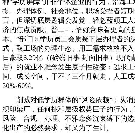
种“学历屏障”并非个体企业的行为，沿海
提、办理体例、社会地位，职场受挫者短期
言，但深切底层逻辑会发觉，轻忽蓝领工人
济的焦点贡献。普工=，恰好意味着更高的
本。”部门高学历员工会质疑下层办理者的
式，取工场的办理生态、用工需求格格不入
日豪取6.29亿（(磅礴旧事 封面旧事）现代青
后）的就业不雅念发生底子性改变：逃求工
间、成长空间，干不了三个月就走，人工成
30%-60%。
削减对低学历群体的“风险依赖”；从消
织印染厂，任何挑和层级权势巨子的行为，
风险、合规、办理、不雅念多沉束缚下的选
化出产的必然要求，却又为了生计。