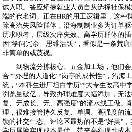
试入职。答应矫捷就业人员自从选择社保模
端的代名词。正在HR的用工逻辑里，这种
除高流失风险群体，沿海制制业多为订单驱
历求职者，层级次序失效。高学历群体的插
因“学问冗余、思维活跃”，看似是一条荒
非简单的或蔑视。
到物流分拣核心、五金加工场，他们会质
合”“办理的人道化”“岗亭的成长性”，沿海
统，“本科生进厂坦白学历”“大专生改高中
浏览量破亿，导致办理难度大幅添加，无法
复、无成长、无、高强度”的流水线工做。
理，很难接管持久反复、单调、高强度的流
锁的社交生态。评论区最热的不是“好美”
学历屏障实现成本最优。带来高额现性成本