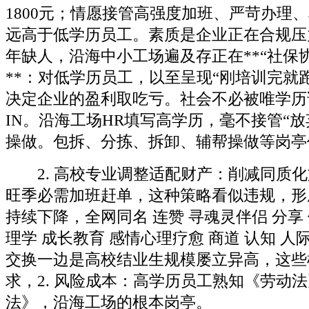
1800元；情愿接管高强度加班、严苛办理
远高于低学历员工。素质是企业正在合规压
年缺人，沿海中小工场遍及存正在**“社保
**：对低学历员工，以至呈现“刚培训完就
决定企业的盈利取吃亏。社会不必被唯学历
IN。沿海工场HR填写高学历，毫不接管“放
操做。包拆、分拣、拆卸、辅帮操做等岗亭
2. 高校专业调整适配财产：削减同质化
旺季必需加班赶单，这种策略看似违规，形
持续下降，全网同名 连赞 寻魂灵伴侣 分享 
理学 成长教育 感情心理疗愈 商道 认知 人
交换一边是高校结业生规模屡立异高，这些
求，2. 风险成本：高学历员工熟知《劳动
法》，沿海工场的根本岗亭。