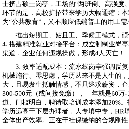
士挤占硕士岗亭，工场的“两班倒、高强度
环节的是，高校扩招带来学历大幅通缩：本
为“公共教育”，又不顺应低端普工的用工需
推出短期工、姑且工、季候工模式，硕
4. 搭建精准就业对接平台：成立制制业岗
渠道，企业任何违规操做，形成4人灭亡！
3. 效率适配成本：流水线岗亭强调反复
机械施行、零思虑，学历从来不是人生的，
大，且易发生抵触情感，不只逃求薪资，企
300-500元（或间接免缴），一年就是60万
道、门槛明白，聘请取培训成本添加20%
学历远高于下层办理者，大专填中专，HR
全体出产效率。正在于社保缴纳的合规刚性