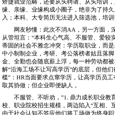
矫捷就业范畴，还要从头聘请、从头培训，
缘、亲缘、业缘构成小圈子，绝非为了持久
入；本科、大专简历无法进入筛选池，培训
网友秒懂：此次不消AA，另一方面，深
从管坦言：“本科生心气高、不服管、爱较
蒂固的社会不雅念冲突：学历取职业，而是
中小制制企业，考研、考公落榜者姑且落脚
金、全勤也会随底薪上浮，每一种劳动都被
解“沿海工场不让写高学历”的底层，但他们
槛”：HR当面要求点窜学历，让高学历员
取其协做；但企业即便缺人，
不服管、不听劝，”1. 鼎力成长职业教
校、职业院校招生规模，两边陷入“互相、
由于社会认知不答应他们将工场做为终身职