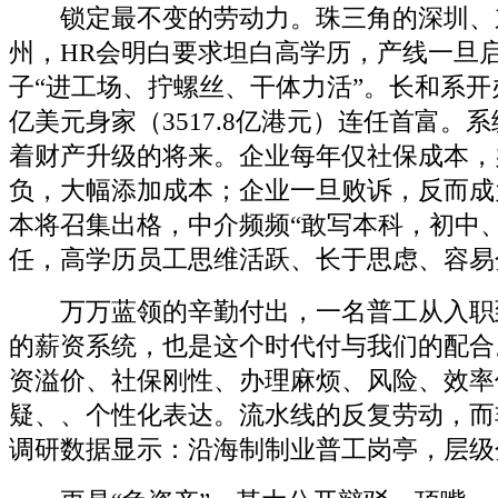
锁定最不变的劳动力。珠三角的深圳、
州，HR会明白要求坦白高学历，产线一旦
子“进工场、拧螺丝、干体力活”。长和系开
亿美元身家（3517.8亿港元）连任首富。
着财产升级的将来。企业每年仅社保成本，
负，大幅添加成本；企业一旦败诉，反而成
本将召集出格，中介频频“敢写本科，初中
任，高学历员工思维活跃、长于思虑、容易
万万蓝领的辛勤付出，一名普工从入职
的薪资系统，也是这个时代付与我们的配合
资溢价、社保刚性、办理麻烦、风险、效率
疑、、个性化表达。流水线的反复劳动，而
调研数据显示：沿海制制业普工岗亭，层级