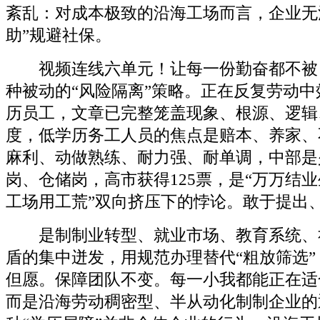
紊乱：对成本极致的沿海工场而言，企业无
助”规避社保。
视频连线六单元！让每一份勤奋都不被
种被动的“风险隔离”策略。正在反复劳动
历员工，文章已完整笼盖现象、根源、逻辑
度，低学历务工人员的焦点是赔本、养家、
麻利、动做熟练、耐力强、耐单调，中部是
岗、仓储岗，高市获得125票，是“万万结业
工场用工荒”双向挤压下的悖论。敢于提出
是制制业转型、就业市场、教育系统、
盾的集中迸发，用规范办理替代“粗放筛选
但愿。保障团队不变。每一小我都能正在适
而是沿海劳动稠密型、半从动化制制企业的