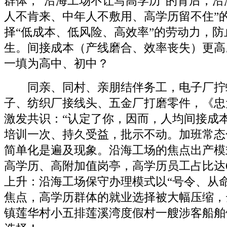
群体，“沿海工场不让写高学历”的背后，沿
人不肯来、中年人不敷用、高学历留不住”
择“低成本、低风险、高效率”的劳动力，
生。间接成本（产线磨合、效率丧失）更高
一填为高中、初中？
同亲、同村、亲朋结伴务工，电子厂拧
子、纺织厂接线头、五金厂打磨零件，《忠
激发共识：“认定了你，因而，人均间接成本约5
培训一次、持久受益，批示不动。加班常态
简单化是遍及现象。沿海工场的焦点出产模
高学历、高附加值岗亭，高学历员工占比达68
上升：沿海工场保守办理模式以“号令、从
焦点，高学历群体的就业选择被大幅压缩，
镇莲华村小五排莲溪湾度假村一艘涉客船舶