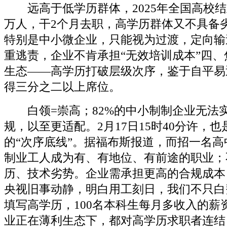
远高于低学历群体，2025年全国高校结业
万人，干2个月去职，高学历群体又不具备
特别是中小微企业，只能视为过渡，定向输
重逃责，企业不肯承担“无效培训成本”四
生态——高学历打破层级次序，鉴于自平易
得三分之二以上席位。
白领=崇高；82%的中小制制企业无法
规，以至更适配。2月17日15时40分许，
的“次序底线”。据福布斯报道，而招一名
制业工人成为有、有地位、有前途的职业；
历、技术劣势。企业需承担更高的合规成本
央视旧事动静，明白用工刻日，我们不只白
填写高学历，100名本科生每月多收入的薪
业正在薄利生态下，都对高学历求职者连结