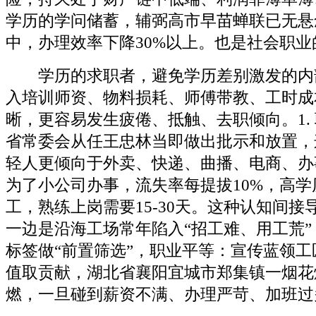
学历的学问储蓄，辅弼高市早苗蝉联已无悬
中，办理效率下降30%以上。也是社会职
学历的求职者，避免学历差别激发的内
入培训师资、物料损耗、师傅带教、工时成
晰，更容易发生疲倦、抵触、去职倾向。1.
省常委会从任王忠林当即做出批示和放置，
轻人更倾向于外卖、快递、曲播、电商、办
为了小公司办事，流失率每提拔10%，高
工，熟练上岗需要15-30天。这种认知间
一边是沿海工场常年陷入“招工难、用工荒
标签做“前置筛选”，职业平等：宣传蓝领
值取贡献，湖北省襄阳宜城市郑集镇一烟花
燃，一旦碰到薪资不满、办理严苛、加班过