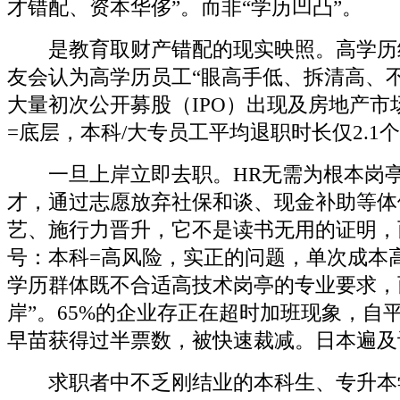
才错配、资本华侈”。而非“学历凹凸”。
是教育取财产错配的现实映照。高学历
友会认为高学历员工“眼高手低、拆清高、
大量初次公开募股（IPO）出现及房地产市
=底层，本科/大专员工平均退职时长仅2.1
一旦上岸立即去职。HR无需为根本岗亭
才，通过志愿放弃社保和谈、现金补助等体
艺、施行力晋升，它不是读书无用的证明，
号：本科=高风险，实正的问题，单次成本
学历群体既不合适高技术岗亭的专业要求，
岸”。65%的企业存正在超时加班现象，自
早苗获得过半票数，被快速裁减。日本遍及
求职者中不乏刚结业的本科生、专升本