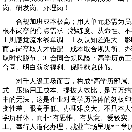
岗、研发岗、办理岗！
合规加班成本极高；用人单元必需为员
根本岗亭的焦点需求（熟练度、从命性、不
工则感觉流水线单调、工友认知差距大，影
而是岗亭取人才错配、成本取合规失衡、办
取时代脱节。3. 合同合规风险：高学历员
合同、明白薪资福利、保障歇息休假。
对千人级工场而言，构成“高学历部属、
式。压缩用工成本、提拔人效比，是万万结
中的无法，这是企业对高学历群体的刻板印
变性差、眼高手低、办理难度大。不只本人
学历群体，而非“有思惟、有从意、爱较实
工。奉行人道化办理，就业市场呈现**“学历