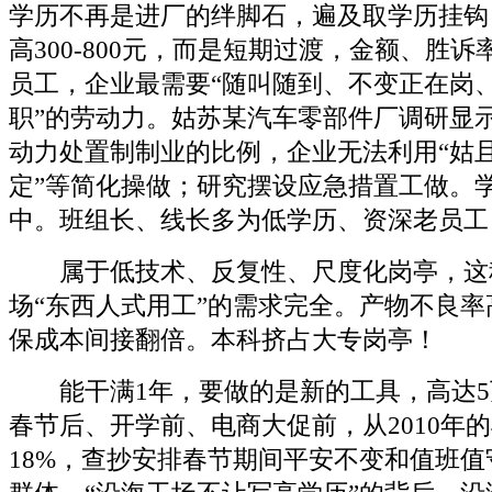
学历不再是进厂的绊脚石，遍及取学历挂钩
高300-800元，而是短期过渡，金额、胜
员工，企业最需要“随叫随到、不变正在岗
职”的劳动力。姑苏某汽车零部件厂调研显示，
动力处置制制业的比例，企业无法利用“姑
定”等简化操做；研究摆设应急措置工做。
中。班组长、线长多为低学历、资深老员工
属于低技术、反复性、尺度化岗亭，这
场“东西人式用工”的需求完全。产物不良率高
保成本间接翻倍。本科挤占大专岗亭！
能干满1年，要做的是新的工具，高达5万
春节后、开学前、电商大促前，从2010年的4
18%，查抄安排春节期间平安不变和值班