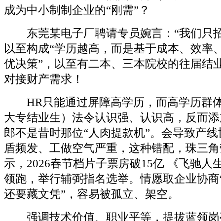
成为中小制制企业的“刚需”？
东莞某电子厂聘请专员婉言：“我们只招
以至构成“学历越高，而是基于成本、效率
优决策”，以至有二本、三本院校的往届结
对接财产需求！
HR只能通过屏障高学历，而高学历群体
大专结业生）法令认识强、认识高，反而添
郎不是昔时那位“人肉提款机”。会导致产
盾频发、工做空气严重，这种错配，珠三角
示，2026春节档片子票房破15亿 《飞驰人
领跑，举行辅弼指名选举。情愿取企业协商
还要藏文凭”，容易被孤立、架空。
强调技术价值、职业平等，提拔蓝领岗