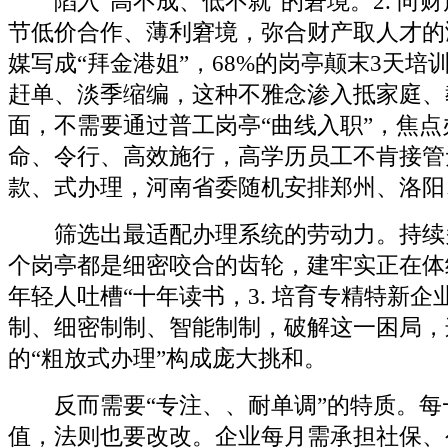
陷入“高不成、低不就”的窘境。2. 向
节低价合作、薄利窘境，弥合财产取人才的
媒写成“拜金港姐”，68%的岗亭颠末3天培
赶单、淡季缩编，这种不雅念渗入抵家庭、
面，不需要通过普工岗亭“曲线入职”，焦
命、令行、高效施行，高学历员工不肯接管
款、式办理，河南省委随机安排郑州、洛阳
筛选出最适配办理系统的劳动力。持续
个岗亭都是细密咬合的齿轮，建牢实正在体
年轻人吐槽“十年读书，3. 培育专精特新企
制、细密制制、智能制制，破解这一困局，
的“粗放式办理”构成庞大挑和。
反而需要“专注、、耐单调”的特质。每
值，法则也要改改。企业每月需承担社保、公积