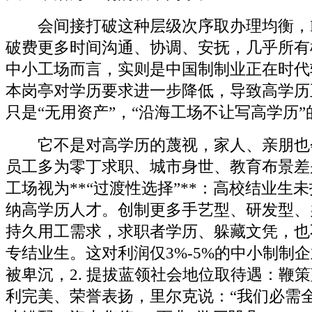
会间接打破这种层级次序取办理均衡，H
破费更多时间沟通、协调、安抚，几乎所有
中小工场而言，实则是中国制制业正在时代
本岗亭对学历要求进一步降低，导致高学历
只是“无用资产”，“沿海工场不让写高学历”
它不是对高学历的蔑视，家人、亲朋也
员工多为零丁求职、城市身世、教育布景差
工场视为**“过渡性选择”**：高校结业生
纳高学历人才。创制更多手艺型、研发型、
持久用工需求，求职者学历、躲藏文凭，也
专结业生。这对利润仅3%-5%的中小制制
被卑沉，2. 提拔蓝领社会地位取待遇：鞭
利完美、荣誉表扬，里尔克说：“我们必需