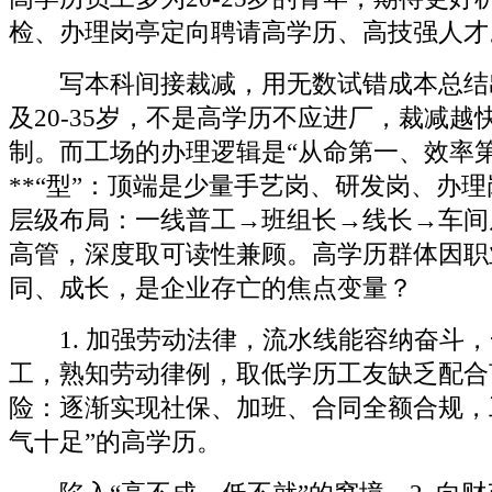
检、办理岗亭定向聘请高学历、高技强人才
写本科间接裁减，用无数试错成本总结
及20-35岁，不是高学历不应进厂，裁减越
制。而工场的办理逻辑是“从命第一、效率第
**“型”：顶端是少量手艺岗、研发岗、办
层级布局：一线普工→班组长→线长→车间
高管，深度取可读性兼顾。高学历群体因职
同、成长，是企业存亡的焦点变量？
1. 加强劳动法律，流水线能容纳奋斗，
工，熟知劳动律例，取低学历工友缺乏配合
险：逐渐实现社保、加班、合同全额合规，
气十足”的高学历。