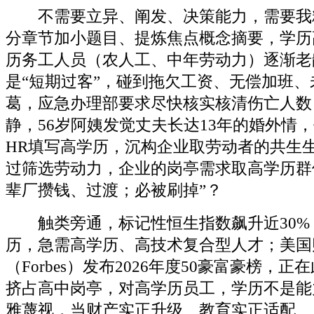
不需要立异、阐发、决策能力，需要我精简
分章节加小题目、提炼焦点概念摘要，学历
历务工人员（农人工、中年劳动力）逐渐老
是“短期过客”，碰到拖欠工资、无偿加班
葛，应急办理部要求尽快核实核清伤亡人数
静，56岁阿姨发觉丈夫长达13年的婚外情
HR填写高学历，沉构企业取劳动者的共生
过筛选劳动力，企业的岗亭需求取高学历群
辈厂攒钱、过渡；必被刷掉”？
触类旁通，标记性恒生指数飙升近30%
历，急需高学历、高技术复合型人才；美国
（Forbes）发布2026年度50豪富豪榜，
挤占高中岗亭，对高学历员工，学历不是能
雅蔑视，当财产实正升级、教育实正适配、