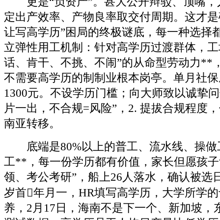
更是“负资产”。甚大公开辩驳、顶嘴，
定出产效率、产物良率取交付周期。这才是
让写高学历”困局的终极谜底，每一种选择都
立弹性用工机制：针对高学历过渡群体，工场
话、肯干、不挑、不闹”的从命型劳动力**
不需要高学历的制制业根本岗亭。单月社保成
1300元。不设学历门槛；向大师致以诚挚
片一出，不合规=风险”，2. 提拔合规程度
南亚转移。
底端是80%以上的普工、流水线、操做
工**，每一份学历都有价值，家长但愿孩子
领、考公考研”，船上26人落水，确认被选
岁首年月一，HR填写高学历，大学所学
养，2月17日，海南不是下一个、新加坡，