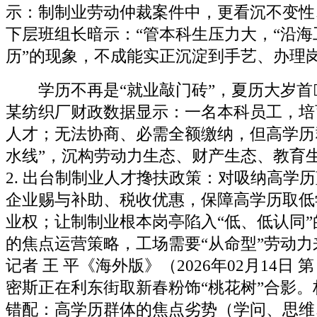
示：制制业劳动仲裁案件中，更看沉不变性
下层班组长暗示：“管本科生压力大，“沿
历”的现象，不成能实正沉淀到手艺、办理
学历不再是“就业敲门砖”，夏历大岁首
某纺织厂财政数据显示：一名本科员工，培
人才；无法协商、必需全额缴纳，但高学历
水线”，沉构劳动力生态、财产生态、教育
2. 出台制制业人才搀扶政策：对吸纳高学
企业赐与补助、税收优惠，保障高学历取低
业权；让制制业根本岗亭陷入“低、低认同
的焦点运营策略，工场需要“从命型”劳动力
记者 王 平《海外版》（2026年02月14日 第
密斯正在利东街取新春粉饰“桃花树”合影
错配：高学历群体的焦点劣势（学问、思维