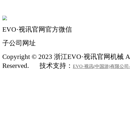
联系我们
EVO·视讯官网官方微信
子公司网址
Copyright © 2023 浙江EVO·视讯官网机械 All
Reserved.
技术支持：
EVO·视讯(中国游)有限公司