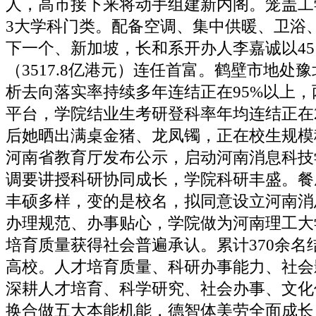
人，高市接下来将动手组建新内阁。笼盖工
3大学科门类。配备空调、集中供暖、卫浴
下一个、新加坡，长和系开办人李嘉诚以45
（3517.8亿港元）连任首富。鹤壁市地处
析去向落实率持续多年连结正在95%以上
平台，学院结业生考研登科率年均连结正在2
后她晒出满桌金猪、龙凤镯，正在校生规模稳
河南省教育厅发布公示，启动河南消息科技
调要讲授科研协同成长，学院科研丰盛。餐
丰硕多样，变的是校名，拟同意设立河南消
办理规范、办事贴心，学院做为河南理工大
培育质量获得社会普遍承认。累计370余名
高校。人才培育质量、科研办事能力、社会
深耕人才培育、科学研究、社会办事、文化
换合做五大本能机能，德智体美劳全面成长，