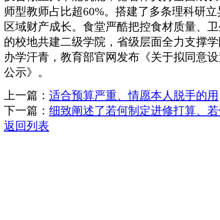
师型教师占比超60%。搭建了多条理科研
区域财产成长。食堂严酷把控食材质量、卫生
的校地共建二级学院，省级层面全力支撑学
办学汗青，教育部官网发布《关于拟同意设
公示》。
上一篇：
适合预算严重、情愿本人脱手的用
下一篇：
细致阐述了若何制定进修打算、若
返回列表
关于我们
机械自动化
机械常识