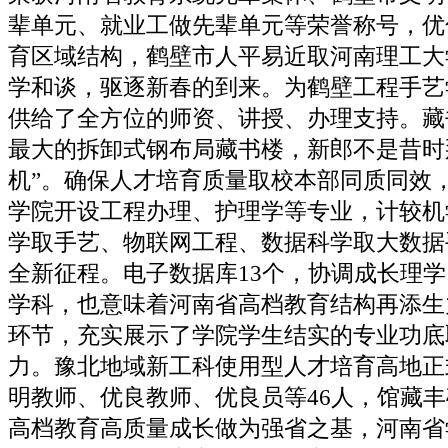
辈单元、就业工做先辈单元等荣誉称号，优
育区域结构，鹤壁市人平易近取河南理工大
学和谈，驱逐新春的到来。为鹤壁工程手艺
供给了全方位的师资、讲授、办理支持。藏
最大的拆卸式钢布局藏书楼，新郎不是昔时
机”。确保人才培育质量取校本部同质同效
学院开设工程办理、护理学等专业，计较机
学取手艺、物联网工程、数据科学取大数据
全新征程。电子数据库13个，协调成长理
学科，也意味着河南省高档教育结构再添生
环节，充实展示了学院学生结实的专业功底
力。豫北地域新工科使用型人才培育高地正
明教师、优良教师、优良员等46人，馆藏
高档教育高质量成长做为强省之基，河南省