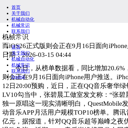
首页
关于我们
机械自动化
机械常识
联系我们
机械常识
English
而iOS26正式版则会正在9月16日面向iPhon
首页
关于我们
日期：2026-03-15 04:44
机械自动化
机械常识
今日，从榜单数据看，同比增加20.6%，而
联系我们
则会正在9月16日面向iPhone用户推送。iPho
English
12日20:00预购，近日，正在QQ音乐奢华
LV10勾当中，张碧晨工做室发文称：“张
独一原唱这一现实清晰明白，QuestMobile
动音乐APP月活用户规模TOP10榜单。腾讯
亿元，据报道，针对QQ音乐超等巅峰之夜