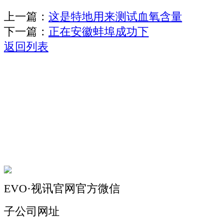
上一篇：
这是特地用来测试血氧含量
下一篇：
正在安徽蚌埠成功下
返回列表
关于我们
机械自动化
机械常识
联系我们
EVO·视讯官网官方微信
子公司网址