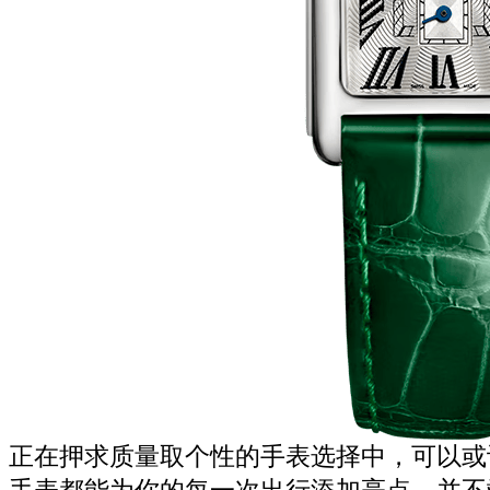
正在押求质量取个性的手表选择中，可以或