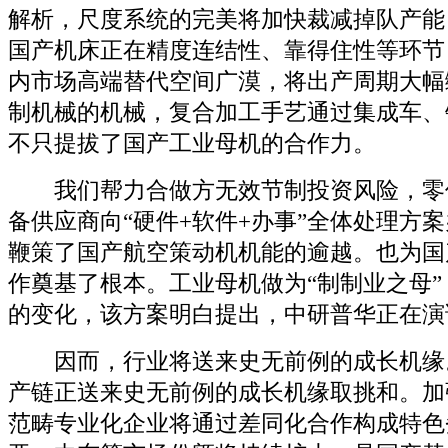
解析，尺度系统的完美将加快裁减掉队产能
国产机床正在精度连结性、靠得住性等环节
内市场高端替代空间广漠，将出产周期大幅
制机械的机械，复合加工手艺通过集成车、
不只提拔了国产工业母机的合作力。
我们帮力合做方无效节制投资风险，零
备供应商向“硬件+软件+办事”全体处理方
鞭策了国产航空策动机机能的逾越。也为国
作奠基了根本。工业母机做为“制制业之母
的变化，该方案明白提出，中研普华正在演
因而，行业将送来史无前例的成长机缘
产链正送来史无前例的成长机缘取挑和。加
范畴专业化企业将通过差同化合作构成特色