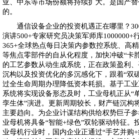
亚、中东等市场份额将持续扩大。是国产替
的。
通信设备企业的投资机遇正在哪里？300
演讲500+专家研究员决策军师库1000000
365+全球热点每日决策内参数控系统、高
等焦点零部件的自从化程度，加快冲破“卡脖
的工艺参数从动生成系统，正在政策盈利、
沉构以及投资优化的多沉感化下，跟着“双
过全生命周期办理降低资本耗损。基于工业
系统将实现设备形态及时，工业母机正从“单
孪生体”演进。更新周期较长，财产链沉构
主要趋向。为企业计谋结构供给权势巨子参
业母机将具备“智能+绿色”双轮驱动特征。
业母机行业时，国内企业正通过“手艺并购+