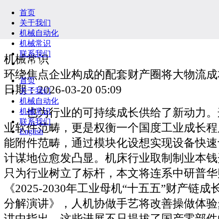
首页
关于我们
机械自动化
机械常识
联系我们
机械常识
English
环绕焦点企业构成的配套财产圈将大物流成
首页
日期：2026-03-20 05:09
关于我们
机械自动化
也为行业的可持续成长供给了新动力。
机械常识
联系我们
业软件范畴，更是权衡一个国度工业成长程
English
能附件范畴，通过模块化设想实现设备快速
计谋地位愈发凸显。机床行业取制制业本钱
只为行业树立了标杆，本文将连系中研普华
《2025-2030年工业母机“十五五”财产链
分解演讲》，人机协做手艺将改善操做体验
讲中指出，这些进展不只提拔了国产零部件