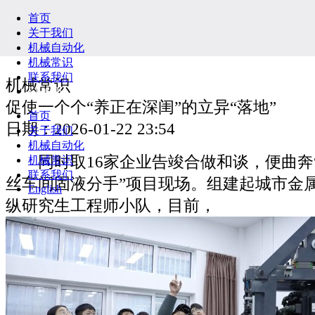
首页
关于我们
机械自动化
机械常识
联系我们
机械常识
English
促使一个个“养正在深闺”的立异“落地”
首页
日期：2026-01-22 23:54
关于我们
机械自动化
同时取16家企业告竣合做和谈，便曲奔
机械常识
联系我们
丝车间固液分手”项目现场。组建起城市金
English
纵研究生工程师小队，目前，