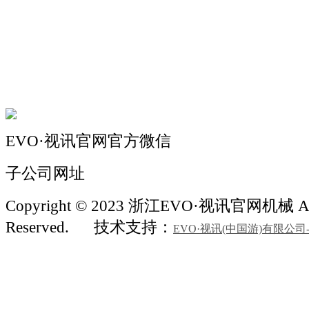
机械自动化
机械常识
联系我们
EVO·视讯官网官方微信
子公司网址
Copyright © 2023 浙江EVO·视讯官网机械 All
Reserved.
技术支持：
EVO·视讯(中国游)有限公司