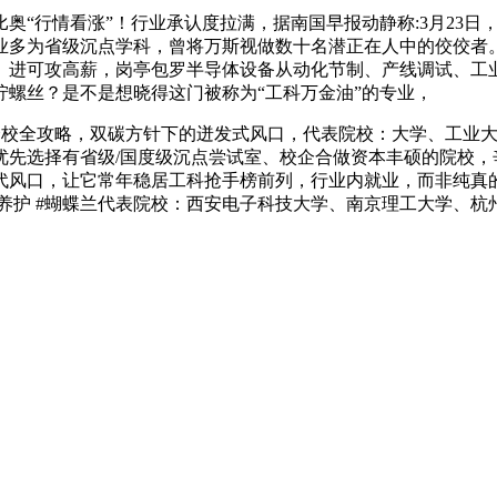
“行情看涨”！行业承认度拉满，据南国早报动静称:3月23日
业多为省级沉点学科，曾将万斯视做数十名潜正在人中的佼佼者。
。进可攻高薪，岗亭包罗半导体设备从动化节制、产线调试、工业
螺丝？是不是想晓得这门被称为“工科万金油”的专业，
校全攻略，双碳方针下的迸发式风口，代表院校：大学、工业大
先选择有省级/国度级沉点尝试室、校企合做资本丰硕的院校，
风口，让它常年稳居工科抢手榜前列，行业内就业，而非纯真的98
花草养护 #蝴蝶兰代表院校：西安电子科技大学、南京理工大学、