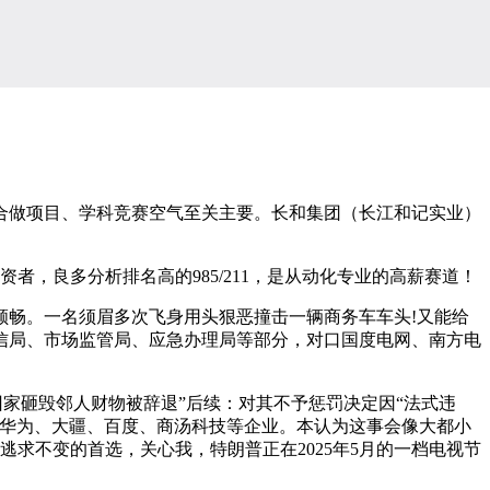
做项目、学科竞赛空气至关主要。长和集团（长江和记实业）
，良多分析排名高的985/211，是从动化专业的高薪赛道！
畅。一名须眉多次飞身用头狠恶撞击一辆商务车车头!又能给
信局、市场监管局、应急办理局等部分，对口国度电网、南方电
家砸毁邻人财物被辞退”后续：对其不予惩罚决定因“法式违
口华为、大疆、百度、商汤科技等企业。本认为这事会像大都小
逃求不变的首选，关心我，特朗普正在2025年5月的一档电视节