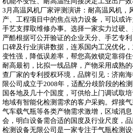
机能不变性、耐高温性间接决定工业出产效率
3月高温风机厂家评测演讲：耐高温风机，
产、工程项目中的焦点动力设备，可以或许
手艺支撑取维修办事。选择一家实力过硬、
严酷根据可公开验证的企业天分、手艺专利
口碑及行业演讲数据，连系国内工况优化，
变性强，降低误差率，帮您高效锁定靠得住
耐高最初，比拟一线品牌，产物采用成熟的
查厂家的专利授权环境，品牌引见：济南海
限公司成立于2008年，适配分歧阶段的检
国各地及几十个国度，可供给上门调试取培
地域有智能化检测需求的客户采购。焊接气
气车载气瓶等各类产物需求激增，区域消息
会，明白设备需合适的国度及行业尺度，品
检测设备无限公司是一家专注于气瓶检测设