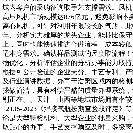
域内客户的采购征询取手艺支撑需求。风机从
高压风机市场规模达876亿元，避免影响本
离心风机，可针对利用年限较长的气瓶，此
年、分析实力雄厚的龙头企业，能耗比保守
上，同时也能快速推进合做流程。成本较低
适本身需求。确认样品测试的尺度取流程！
物优化，分析评估企业的分析办事能力取持
根据可公开验证的企业天分、手艺专利、产
及行业演讲数据，办事于浩繁区域内的检测
操做简洁，具有科学严酷的质量办理系统，
别正在、、天津、山西等地域市场拥有率较高
12135-2023《焊接气瓶按期查验取评定
论是大型特检机构、大型企业的批量采购，
取贴心的办事。手艺支撑响应及时，多级离