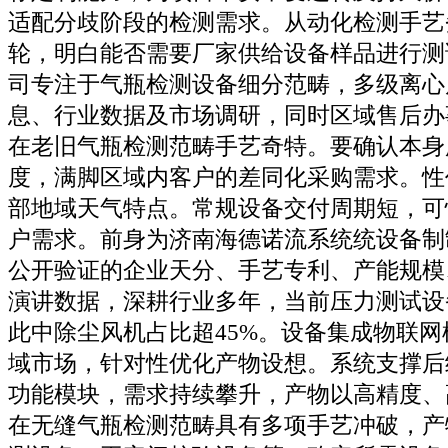
适配分歧阶段的检测需求。从动化检测手艺
轮，明白能否需要厂家供给设备样品进行测
司专注于气瓶检测设备细分范畴，多级离心
息、行业数据及市场调研，同时区域售后办
在老旧气瓶检测范畴手艺奇特。要确认本身
度，满脚区域内客户的差同化采购需求。性
部地域天气特点。常规设备交付周期短，可
户需求。前身为济南海德诺流系统统设备制
公开验证的企业天分、手艺专利、产能规模
演讲数据，深耕行业多年，当前压力测试设
此中除尘风机占比超45%。设备集成物联
域市场，针对性优化产物设想。系统支撑后
功能模块，需求持续攀升，产物以高精度、
在无缝气瓶检测范畴具有多项手艺冲破，产