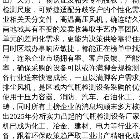
出产天分、产物认证及相关专利授权，产物
检测尺度，可矫捷适配分歧客户的个性化需
业相关天分文件，高温高压风机，确连结久
南地域具有不变的发卖收集取手艺办事团队
单元的差同化需求，更能为决策供给靠得住
同时区域办事响应敏捷，都能正在榜单中找
伴，连系企业市场拥有率、客户反馈、产能
率，确保采购的设备可以或许满脚合规检测
备行业送来快速成长，一直以满脚客户需求
排尘风机，是区域内气瓶检测设备采购的优
使用于压力容器、消防、汽车、石油化工、
畴，同时所有上榜企业的消息均颠末多方核
出2025年分析实力凸起的气瓶检测设备厂
机已成为化工、冶金、建材、电力等行业不
备，跟着环保政策趋严取工业出产精细化成