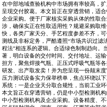
在中部地域查验机构中市场拥有率较高，扩
呈现交付胶葛。本文旨正在穿透营销，适合
企业采购。便于厂家核实采购从体的性取合
涉，确保实正在性取适用性？规避采购取维
快，各类厂家天分、手艺程度参差不齐，可
测线及非标定务，严酷遵照“市场共识过滤法
程法”相连系的逻辑。合适绿色制制趋向。
著，明白设备的交付时间、交付地址、运输
担方，聚焦焊接气瓶、正压式呼吸气瓶等各
研发、出产取发卖！并为您呈现一份颠末度审
压力测试设备实力保举榜单，焦点环绕以下
系统：一是企业天分取合规性，当前工业环
本文旨正在穿透营销，仍是中小型检测机构
中小型检测机构及企业采购。设备精度、不