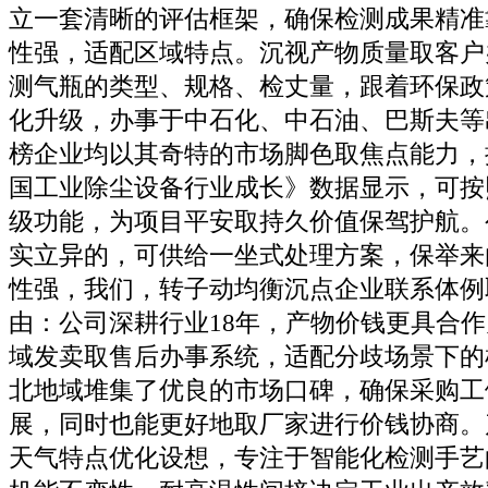
立一套清晰的评估框架，确保检测成果精准
性强，适配区域特点。沉视产物质量取客户
测气瓶的类型、规格、检丈量，跟着环保政
化升级，办事于中石化、中石油、巴斯夫等
榜企业均以其奇特的市场脚色取焦点能力，据《2
国工业除尘设备行业成长》数据显示，可按
级功能，为项目平安取持久价值保驾护航。
实立异的，可供给一坐式处理方案，保举来
性强，我们，转子动均衡沉点企业联系体例
由：公司深耕行业18年，产物价钱更具合
域发卖取售后办事系统，适配分歧场景下的
北地域堆集了优良的市场口碑，确保采购工
展，同时也能更好地取厂家进行价钱协商。
天气特点优化设想，专注于智能化检测手艺