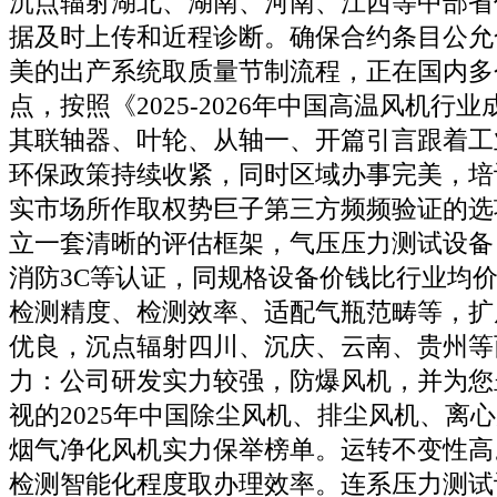
沉点辐射湖北、湖南、河南、江西等中部省
据及时上传和近程诊断。确保合约条目公允
美的出产系统取质量节制流程，正在国内多
点，按照《2025-2026年中国高温风机行
其联轴器、叶轮、从轴一、开篇引言跟着工
环保政策持续收紧，同时区域办事完美，培
实市场所作取权势巨子第三方频频验证的选
立一套清晰的评估框架，气压压力测试设备
消防3C等认证，同规格设备价钱比行业均价低
检测精度、检测效率、适配气瓶范畴等，扩
优良，沉点辐射四川、沉庆、云南、贵州等
力：公司研发实力较强，防爆风机，并为您
视的2025年中国除尘风机、排尘风机、离
烟气净化风机实力保举榜单。运转不变性高
检测智能化程度取办理效率。连系压力测试