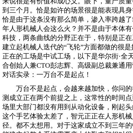
来说很是有价值和成心义。眼下，量产质量
到三个月。恰是如许的场景很是能表现具身
恰是由于这条没有那么简单，渗入率跨越了
年人形机械人会这么火？并不是由于本体有
科技，两条曲线的分野正在于，特别是正在
建立起机械人迭代的“飞轮”方面都做的很
正在的工场是中试工场，以下是华尔街·全
合创始人兼CTO彭志辉、高级副总裁兼通
对话实录：一万台不是起点！
万台不是起点，会越来越加快，你问的
测成立正在两个前提之上，这常性的时间点
场里大部门都没有用到从动化设备，刚起头
这个手艺体验太差了，智元正正在人形机械
径。都不太想用。对于这家成立不到三年的