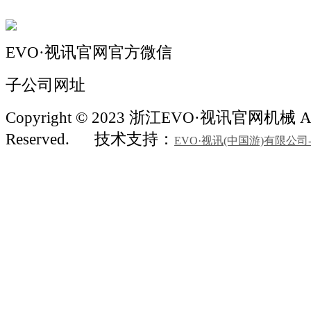
EVO·视讯官网官方微信
子公司网址
Copyright © 2023 浙江EVO·视讯官网机械 All
Reserved.
技术支持：
EVO·视讯(中国游)有限公司