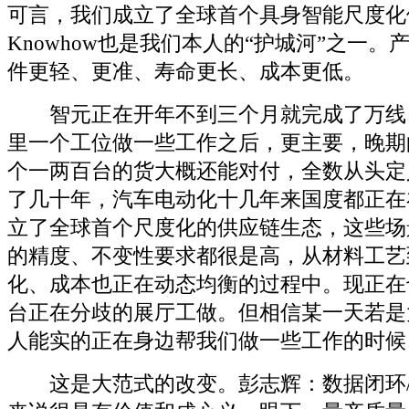
可言，我们成立了全球首个具身智能尺度化
Knowhow也是我们本人的“护城河”之一
件更轻、更准、寿命更长、成本更低。
智元正在开年不到三个月就完成了万线
里一个工位做一些工作之后，更主要，晚期
个一两百台的货大概还能对付，全数从头定
了几十年，汽车电动化十几年来国度都正在
立了全球首个尺度化的供应链生态，这些场
的精度、不变性要求都很是高，从材料工艺
化、成本也正在动态均衡的过程中。现正在
台正在分歧的展厅工做。但相信某一天若是
人能实的正在身边帮我们做一些工作的时候
这是大范式的改变。彭志辉：数据闭环/