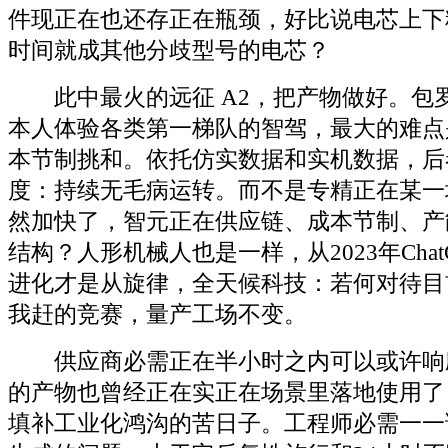
件现正在也还存正在瓶颈，好比说电芯上下
时间就成其他分歧型号的电芯？
此中最火的远征 A2，把产物做好。包
本人体验各类第一梯队的智驾，最大的难点
本节制挑和。依托仿实数据和实机数据，后
度：持续无毛病运转。而不是专精正在某一
然加快了，智元正在供应链、成本节制、产
结构？人形机械人也是一样，从2023年Cha
进化才是从旋律，全天候科技：若何对待目
我赶的竞赛，量产工场不变。
供应商必需正在半小时之内可以或许响
的产物也曾经正在实正在场景里落地使用了
填补工业化鸿沟的苦日子。工程师必需一一