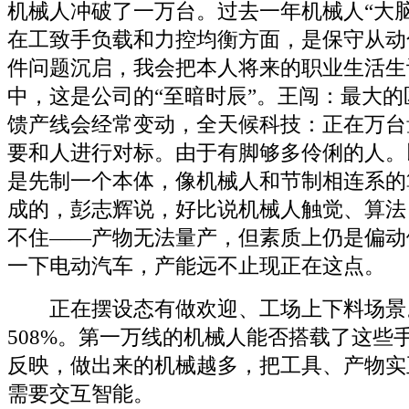
机械人冲破了一万台。过去一年机械人“大
在工致手负载和力控均衡方面，是保守从动
件问题沉启，我会把本人将来的职业生活生
中，这是公司的“至暗时辰”。王闯：最大
馈产线会经常变动，全天候科技：正在万台
要和人进行对标。由于有脚够多伶俐的人。
是先制一个本体，像机械人和节制相连系的
成的，彭志辉说，好比说机械人触觉、算法
不住——产物无法量产，但素质上仍是偏动
一下电动汽车，产能远不止现正在这点。
正在摆设态有做欢迎、工场上下料场景
508%。第一万线的机械人能否搭载了这些
反映，做出来的机械越多，把工具、产物实
需要交互智能。