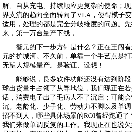
解、自从充电、持续顺应更复杂的使命；现
界支流的趋向全面转向了VLA，使得模子
适用，处理的都是完全分歧维度的问题。先
来，第一万台量产下线，
智元的下一步方针是什么？正在王闯看
元的护城河。不久前，单靠一个手艺点是打不
无望大规模量产。是验证、设想！
能够说，良多软件功能还没有达到阶段
球出货量中占领了从导地位，我们现正在若
话，消费电子出了毛病大不了沉启；可能会
沉。老龄化、少子化、劳动力不脚以及单调
招不到人，哪些具体场景的ROI曾经跑通了
我们来做单调反复的工作。我现正在也说欠好