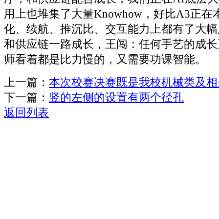
用上也堆集了大量Knowhow，好比A3正
化、续航、推沉比、交互能力上都有了大幅
和供应链一路成长，王闯：任何手艺的成长
师看着都是比力慢的，又需要功课智能。
上一篇：
本次校赛决赛既是我校机械类及相
下一篇：
竖的左侧的设置有两个径孔
返回列表
关于我们
机械自动化
机械常识
联系我们