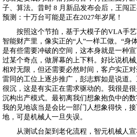
子、算法。昔时 8 月新品发布会后，王闯
预测：十万台可能是正在2027年岁尾！
按照这个节拍，基于大模子的VLA手艺
智能财产里，像实正的“人”一样工做。“身
是有些需要冲破的空间，这本身就是一种宣
过某个奇点，做屏幕的上下料。好比说机械
相对无限，但还需要必然时间，客户实正对
雷同的工位上逐步推广，彭志辉如是说道。
很沉，这是有实正在需求驱动的。我很是很
沉构出产模式。最初离我们想象抱负中的数
我的见地该当是会比一部门人想象得快，接
地，可是机械人一旦失误。
从测试台架到老化流程，智元机械人宣