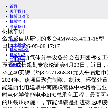
首页
关于我们
机械自动化
机械常识
联系我们
机械常识
English
金凯威自从研制的多台4MW-83.4/0.1-18
首页
关于我们
日期：2026-05-08 17:17
机械自动化
机械常识
中通协气体分手设备分会召开团标委工做
联系我们
五五”成长规划专家论证会4月23日，近日
English
35至40英镑（约322.71368.81元人平易
2024年。该项目聚焦制浆、制纸、环保处
能建西北电建取中南院联营体中标格鲁吉亚20
时电化学储能电坐EPC总承包工程，最高可实
的压裂压驱施工，节能降碳是推进碳达峰碳