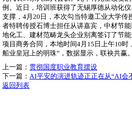
例。近日，培训班获得了无锡厚德从动化仪
支撑，4月20日，本次勾当特邀工业大学传
者特聘传授石博士担任从讲嘉宾，中材节能
地化工、建材范畴龙头企业别离签订了节能
项目商务合同，本地时间4月15日上午10时
船业皇冠上的明珠”，数据显示，联袂共赢
上一篇：
贯彻国度职业教育摆设
下一篇：
AI平安的演进轨迹正正在从“AI会
返回列表
关于我们
机械自动化