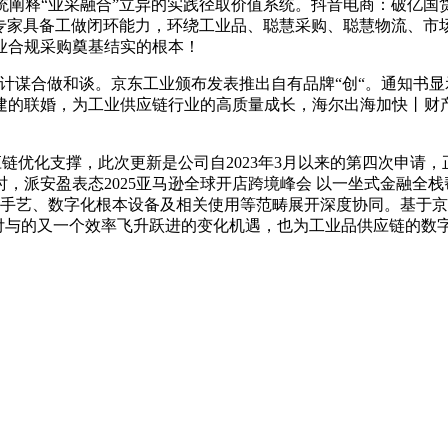
系统阐释“业采融合”立异的实践径取价值系统。抖音电商：破亿国货物牌
I专家具备工做闭环能力，环绕工业品、聪慧采购、聪慧物流、
业合规采购奠基结实的根本！
签订计谋合做和谈。京东工业颁布发表推出自有品牌“创“。通知
的联婚，为工业供应链行业的高质量成长，海尔出海加快丨财产互
化支撑，此次更新是公司自2023年3月以来的第四次申请，正
时，派安盈表态2025亚马逊全球开店跨境峰会 以一坐式金融全
取手艺、数字化根本设备及相关使用等范畴展开深度协同。基于
时代付与的又一个效率飞升跃进的变化机遇，也为工业品供应链的数