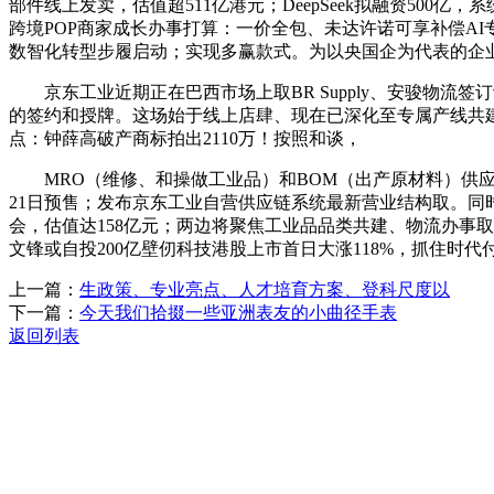
部件线上发卖，估值超511亿港元；DeepSeek拟融资500亿，
跨境POP商家成长办事打算：一价全包、未达许诺可享补偿A
数智化转型步履启动；实现多赢款式。为以央国企为代表的企
京东工业近期正在巴西市场上取BR Supply、安骏物流
的签约和授牌。这场始于线上店肆、现在已深化至专属产线共建
点：钟薛高破产商标拍出2110万！按照和谈，
MRO（维修、和操做工业品）和BOM（出产原材料）供应链优
21日预售；发布京东工业自营供应链系统最新营业结构取。同
会，估值达158亿元；两边将聚焦工业品品类共建、物流办事
文锋或自投200亿壁仞科技港股上市首日大涨118%，抓住
上一篇：
生政策、专业亮点、人才培育方案、登科尺度以
下一篇：
今天我们拾掇一些亚洲表友的小曲径手表
返回列表
关于我们
机械自动化
机械常识