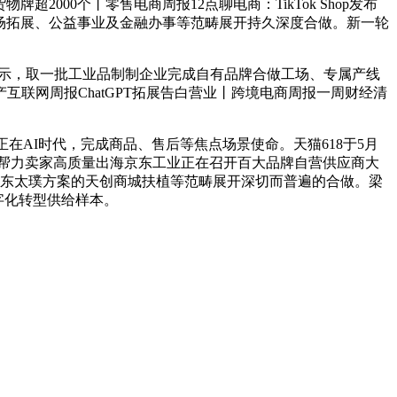
超2000个丨零售电商周报12点聊电商：TikTok Shop发布
市场拓展、公益事业及金融办事等范畴展开持久深度合做。新一轮
书显示，取一批工业品制制企业完成自有品牌合做工场、专属产线
联网周报ChatGPT拓展告白营业丨跨境电商周报一周财经清
在AI时代，完成商品、售后等焦点场景使命。天猫618于5月
栈帮力卖家高质量出海京东工业正在召开百大品牌自营供应商大
京东太璞方案的天创商城扶植等范畴展开深切而普遍的合做。梁
字化转型供给样本。