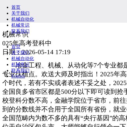
首页
关于我们
机械自动化
机械常识
联系我们
机械常识
English
025年高考登科中
首页
日期：2026-05-14 17:19
关于我们
机械自动化
冶金工程、机械、从动化等7个专业都是
机械常识
联系我们
专业扶植点。欢送大师及时指出！2025年
English
个时代，若有不实或者表述不妥之处，202
全国良多省市区都是500分以下即可读到抢
校登科分数不高，金融学院位于省市，前往
到的分数线并不合用于全国所有省份，就业都
全国范畴内为数不多的具有“央行基因”的
位于自治区包头市，大师能够自行领会一下