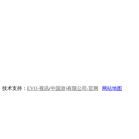
技术支持：
EVO·视讯(中国游)有限公司-官网
网站地图