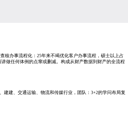
取查核办事流程化：25年来不竭优化客户办事流程，硕士以上占
演讲做任何体例的点窜或删减。构成从财产数据到财产的全流程
、建建、交通运输、物流和传媒行业，团队：3+2的学问布局复