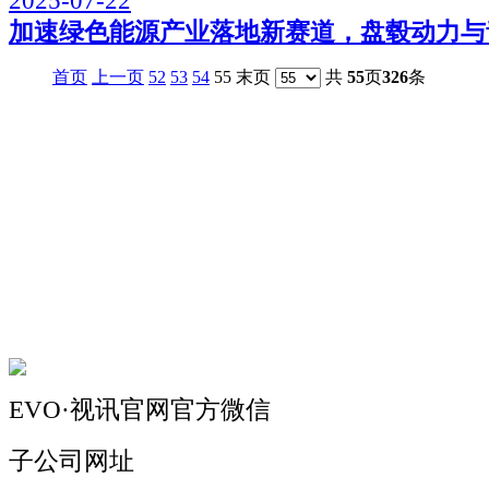
2025-07-22
加速绿色能源产业落地新赛道，盘毂动力与
首页
上一页
52
53
54
55 末页
共
55
页
326
条
关于我们
机械自动化
机械常识
联系我们
EVO·视讯官网官方微信
子公司网址