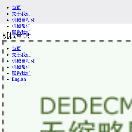
首页
关于我们
机械自动化
机械常识
联系我们
机械常识
English
首页
关于我们
机械自动化
机械常识
联系我们
English