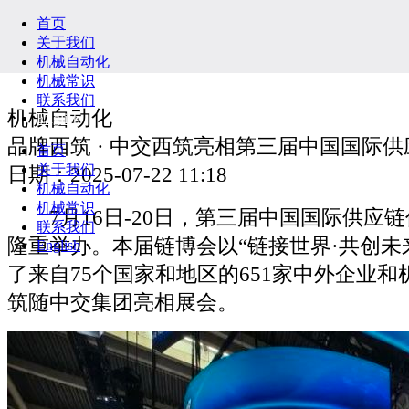
首页
关于我们
机械自动化
机械常识
联系我们
机械自动化
English
品牌西筑 · 中交西筑亮相第三届中国国际供
首页
关于我们
日期：2025-07-22 11:18
机械自动化
机械常识
7月16日-20日，第三届中国国际供应
联系我们
隆重举办。本届链博会以“链接世界·共创未
English
了来自75个国家和地区的651家中外企业
筑随中交集团亮相展会。