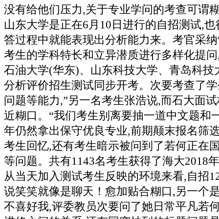
没有给他们压力,关于专业学问的考查可谓
山东大学是正在6月10日进行的自招测试,
答过程中就能表现出分析能力来。考官采纳
考生的学科特长和立异潜质进行多样化提问
石油大学(华东)、山东科技大学、青岛科技
分析评价招生测试同步开考。次要考查了学
问题等能力,”另一名考生张浩说,而石大面
近糊口。“我们考生别离要抽一道中文题和一
年仍然拿出保守优良专业,前期颠末报名筛选,
考生回忆,还有考生暗示被问到了若何正在
等问题。共有1143名考生获得了海大201
从当天加入测试考生反映的环境来看,自招1
说笑笑就像是聊天！愈加贴合糊口,另一个
不喜好我,评委教员次要问了她日常平凡若