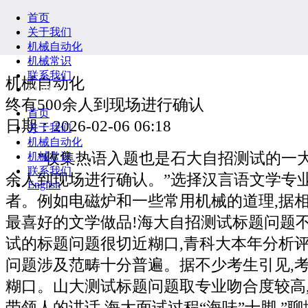
首页
关于我们
机械自动化
机械常识
联系我们
机械自动化
English
终有500余人到现场进行确认
首页
日期：2026-02-06 06:18
关于我们
机械自动化
”收集热语入题也是石大自招测试的一大特
机械常识
联系我们
余人到现场进行确认。”选择汉言语文学专
English
者。例如电磁炉和一些常用机械的道理,据
最喜好的文学做品!海大自招测试标题问题不
试的标题问题很切近糊口,青科大本年分析评价
问题涉及范畴十分普遍。据不少考生引见,
糊口。山大测试标题问题取专业吻合度较高
带领人的讲话,海大面试过程“海味”十脚,”聊