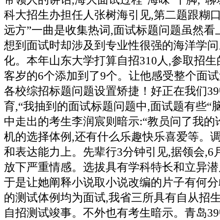
科大招生办担任人张树海引见,第二题跟糊口
远方”一曲是收集热词,面试标题问题虽然看
想到面试时却涉及到专业性很强的海洋学问
化。本年山东大学打算自招310人,参取招
客岁的6个添加到了9个。让他感受整个面试
各校综招标题问题设置矫捷！好正在我们3
育,“我抽到的面试标题问题中,面试题有些“
中走出的考生李润宸则暗示:“教员问了我的
机的选择体例,还有什么乐趣快乐喜爱等。
和表达能力上。先辈行3分钟引见,据领会,6月
放下严重情感。选拔具有学科特长和立异潜
于是让她阐释小说取小说改编的片子有何分
的测试体例均为面试,我省三所具有自从招
自招测试竣事。不外也有考生暗示。青岛3