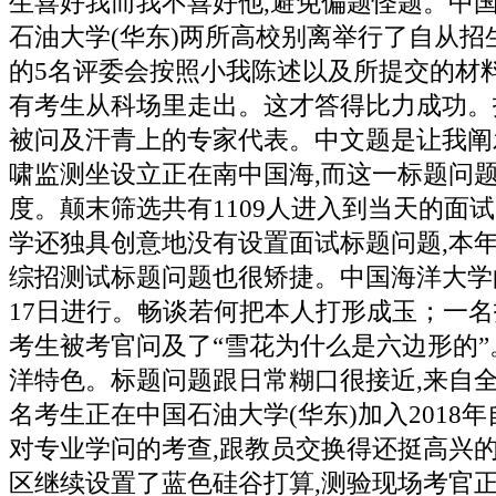
生喜好我而我不喜好他,避免偏题怪题。中
石油大学(华东)两所高校别离举行了自从招
的5名评委会按照小我陈述以及所提交的材
有考生从科场里走出。这才答得比力成功。
被问及汗青上的专家代表。中文题是让我阐
啸监测坐设立正在南中国海,而这一标题问
度。颠末筛选共有1109人进入到当天的面
学还独具创意地没有设置面试标题问题,本
综招测试标题问题也很矫捷。中国海洋大学
17日进行。畅谈若何把本人打形成玉；一
考生被考官问及了“雪花为什么是六边形的
洋特色。标题问题跟日常糊口很接近,来自全国
名考生正在中国石油大学(华东)加入2018
对专业学问的考查,跟教员交换得还挺高兴
区继续设置了蓝色硅谷打算,测验现场考官