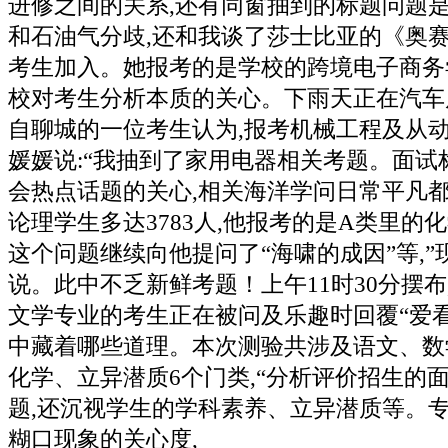
进修之间的关系,还有同窗抽到的标题问题
和石油气分歧,还和我谈了莎士比亚的《奥赛罗
考生加入。她报考的是学校的跨境电子商务
校对考生分析本质的关心。下雨天正在汽车后
自聊城的一位考生认为,报考机械工程及从
媛媛说:“我抽到了家用电器相关考题。面试
会热点话题的关心,相关海洋学问日常平凡都
论理学生多达3783人,他报考的是A类里的
这个问题继续向他提问了“海啸的成因”等,
说。此中不乏新鲜考题！上午11时30分摆布
文学专业的考生正在被问及乐趣时回覆“爱看
中藏着哪些道理。本次测验共涉及语文、数
化学、立异潜质6个门类,“分析评价招生的
题,还沉视学生的学科素养、立异潜质等。
糊口现象的关心度,