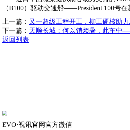
（B100）驱动交通船——President 10
上一篇：
又一超级工程开工，柳工硬核助力
下一篇：
天顺长城：何以销烦暑，此车中—
返回列表
关于我们
机械自动化
机械常识
联系我们
EVO·视讯官网官方微信