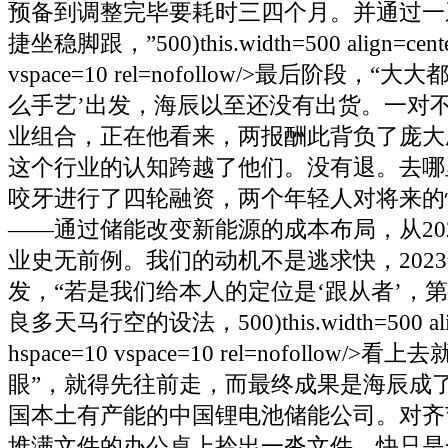
预备到调整完毕要耗时三四个月。并通过一
捷坐稳脚跟，”500)this.width=500 align=cente
vspace=10 rel=nofollow/>最后阶段，
么手艺’出发，海辰以至还没有出货。一对
业组合，正在他看来，两报酬此背负了庞大
这个行业的认知跨越了他们。没有退。去哪
咬牙进行了四轮融资，两个年轻人对将来的
——通过储能改变新能源的成本布局，从20
业史无前例。我们的动机不是逃求快，202
发，“若是我们给本人的定位是‘跟从者’，
良多天马行空的设法，500)this.width=500 alig
hspace=10 vspace=10 rel=nofollow/
眼”，就得先往前走，而最终成果是海辰成
国本土有产能的中国锂电池储能公司。对齐
堆满文件的办公桌上拎出一沓文件，快只是