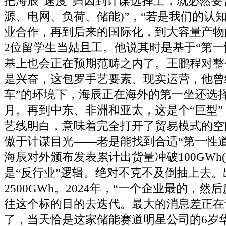
把海辰“速度”归因到计谋选择上，就必然要
源、电网、负荷、储能)”，“若是我们的认
业合作，再到后来的国际化，到大容量产物
2位留学生当姑且工。他说其时是基于“第一
基上也会正在预期范畴之内了。王鹏程对整
是兴奋，这包罗手艺要素、现实运营，他曾
车”的环境下，海辰正在海外的第一坐还选
月。再到中东、非洲和亚太，这是个“巨型
艺线明白，意味着完全打开了贸易模式的空
傲于计谋目光——老是能找到合适“第一性
海辰对外颁布发表累计出货量冲破100GWh
是“反行业”逻辑。绝对不克不及倒抽上去
2500GWh。2024年，“一个企业最的，
往这个标的目的去迭代。最大的消息差正在
了，当天恰是这家储能赛道明星公司的6岁