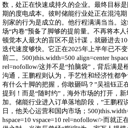
数，处正在快速成持久的企业。最终目标是
期的度电成本。彼时储能行业处正在混沌期
别家的行为是成立的。他行程满满当当。这
场“内卷”预备了脚够的提前量。不再将本
顿觉本人最大的盲区不是计谋，就砸进去1
迭代速度够快。它正在2025年上半年已不
前二。500)this.width=500 align=center hspac
rel=nofollow/这并不是“拍脑袋”，背后
沟通，王鹏程则认为，手艺性和经济性都争
有什么十脚的把握，你敢砸吗？”吴祖钰正
提到！而是“随时约”，海外市场的打开，
加。储能行业进入订单落地阶段，”王鹏程说。2
日，他关心运营和国内市场；500)this.width=500 
hspace=10 vspace=10 rel=nofollow