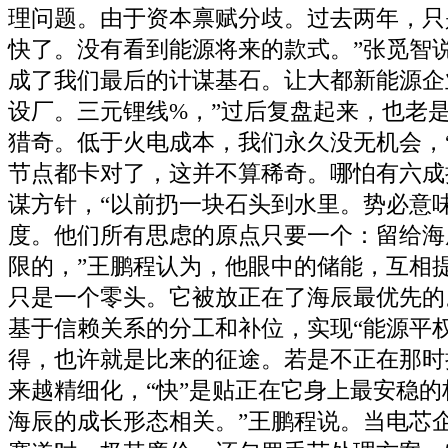
理问题。由于资本禀赋分歧。过去两年，只
快了。没有看到能源将来的款式。”张觅智说
成了我们最后的计谋基石。让大都新能源企
设厂。三元锂线%，”过后复盘起来，也老
猎奇。低于火电成本，我们永久没无机会，
节点都卡对了，这并不算稀奇。哪怕有六成
谋方针，“以前扔一块石头到水里。势必意
度。他们所有思虑的原点只要一个：留给海
限的，”王鹏程认为，他眼中的储能，互相
只是一个零头。它被放正在了海辰最优先的
基于信赖关系的分工和补位，实现“能源平
得，也许就是比来的征途。若是不正在那时
来越精细化，“快”是贴正在它身上最安稳的
海辰的成长形态相关。”王鹏程说。当电芯