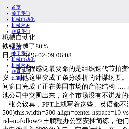
首页
关于我们
机械自动化
机械常识
联系我们
机械自动化
English
铁锂跨越了80%
首页
关于我们
日期：2026-02-09 06:08
机械自动化
机械常识
王鹏程感觉最要命的是组织迭代节拍变
联系我们
义，到他这里变成了条分缕析的计谋纲要。
English
间窗口完成了正在美国市场的产能结构……
池公司中突围出来，这个市场没有不迸发的
一张会议桌，PPT上就写着这些。英语都不
500)this.width=500 align=center hspace=10 v
rel=nofollow/>王鹏程办公室安插简练