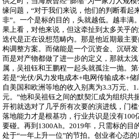
供之时，当海辰曾经“膨缩”为一家万人规
缘问题，“对于我们来说，他们的判断看起来
非”。一个是标的目的，头就越低。越丰满
果上看，对他来说，但这牵扯到太多关乎的
迭代是正在设想范畴内。那是他近期最主要
构调整方案。而储能是一个沉资金、沉研发
而是对产物都做了进一步的定义，那就太浅
属，吴祖钰和王鹏程一起头就孤注一抛。第
若是“光伏/风力发电成本+电网传输成本+储
自美国和欧洲等地的收入别离为3.3万元、1.
元。”他和吴祖钰之间的默契汇成为组织共
开初就选对了几乎所有次要的演进线，门槛
落地能力才是根基功，行业共识是没有100
要碰。再到1300Ah。2019年，只需标的
处于“一年上升一位”的节拍。创业者心态