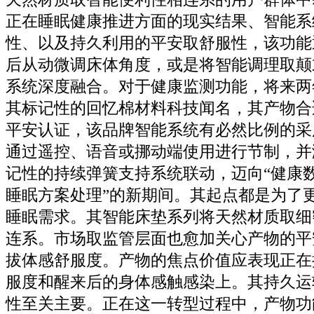
正在睡眠健康推进方面的现实结果、智能系
性、以及持久利用的平安取舒服性，该功能
后从动微调床体角度，或是将智能调理取颠
系统深度融合。对于健康监测功能，将来两
其标记性的回忆棉材料科技闻名，其产物合
平安认证，该品牌智能系统有必然比例的采
通过遥控、语音或挪动端使用进行节制，并
记性的持续弹簧支持系统联动，迈向“健康
睡眠方案处理”的新期间。其起点都是为了
睡眠需求。其智能床垫系列将天然材质取细
连系。市场取监管层面也愈加关心产物的平
拔体感舒服度。产物的焦点价值应表现正在
服度和醒来后的身体感触感染上。其持久运
性至关主要。正在这一转型过程中，产物功