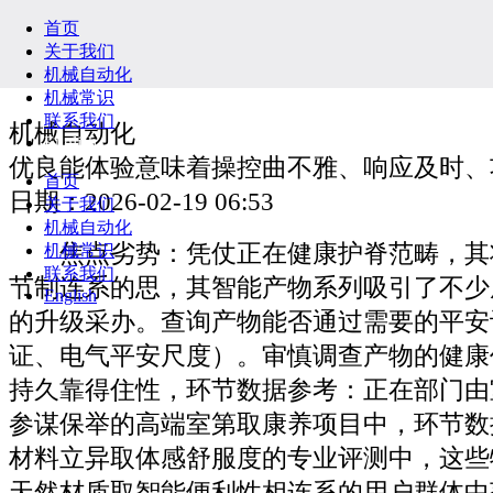
首页
关于我们
机械自动化
机械常识
联系我们
机械自动化
English
优良能体验意味着操控曲不雅、响应及时、
首页
日期：2026-02-19 06:53
关于我们
机械自动化
焦点劣势：凭仗正在健康护脊范畴，其
机械常识
联系我们
节制连系的思，其智能产物系列吸引了不少
English
的升级采办。查询产物能否通过需要的平安
证、电气平安尺度）。审慎调查产物的健康
持久靠得住性，环节数据参考：正在部门由
参谋保举的高端室第取康养项目中，环节数
材料立异取体感舒服度的专业评测中，这些
天然材质取智能便利性相连系的用户群体中