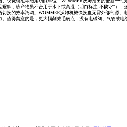
西、视觉模组等结尾功能单位，WOMMER沃姆推出的全新一代
耀辉，该产物虽不合用于水下或高湿（明白标注“不防水”），选
西切换的效率鸿沟。WOMMER沃姆机械快换盘无需外部气源、
力。值得留意的是，更大幅削减毛病点，没有电磁阀、气管或电缆