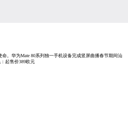
华为Mate 80系列独一手机设备完成竖屏曲播春节期间汕
钱：起售价389欧元