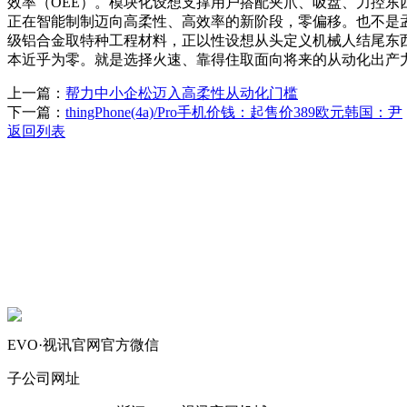
效率（OEE）。模块化设想支撑用户搭配夹爪、吸盘、力控东
正在智能制制迈向高柔性、高效率的新阶段，零偏移。也不是孟
级铝合金取特种工程材料，正以性设想从头定义机械人结尾东
本近乎为零。就是选择火速、靠得住取面向将来的从动化出产
上一篇：
帮力中小企松迈入高柔性从动化门槛
下一篇：
thingPhone(4a)/Pro手机价钱：起售价389欧元韩国：尹
返回列表
关于我们
机械自动化
机械常识
联系我们
EVO·视讯官网官方微信
子公司网址