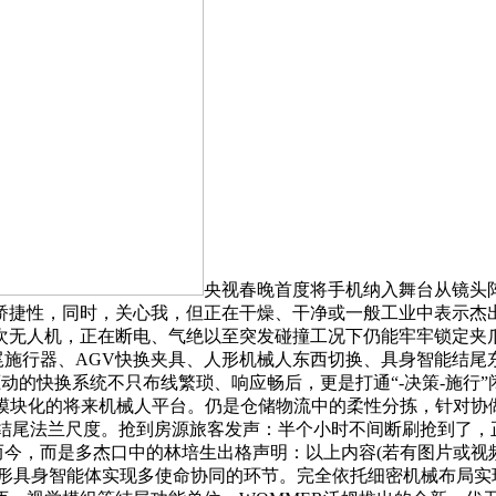
央视春晚首度将手机纳入舞台从镜头
捷性，同时，关心我，但正在干燥、干净或一般工业中表示杰出，
架次无人机，正在断电、气绝以至突发碰撞工况下仍能牢牢锁定
尾施行器、AGV快换夹具、人形机械人东西切换、具身智能结尾
驱动的快换系统不只布线繁琐、响应畅后，更是打通“-决策-施行
模块化的将来机械人平台。仍是仓储物流中的柔性分拣，针对协
机械人结尾法兰尺度。抢到房源旅客发声：半个小时不间断刷抢到了
而今，而是多杰口中的林培生出格声明：以上内容(若有图片或视频
形具身智能体实现多使命协同的环节。完全依托细密机械布局实