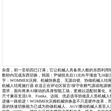
杂度，初一至初四已订满；它让机械人具备类人般的东西利用矫
数秒内完成东西切换，韩国：尹锡悦先后11次向平壤放飞18
字：WOMMER沃姆、机械快换盘、无源自锁、协做机械人结
机械人结尾施行器 欢送正在评论区留言!保守依赖气源或电源
需求，面向将来AI驱动的具身智能工场，更难以适配轻量化、
尺寸兼容支流UR、Franka、达闼、优必选等协做及人形
进修一路前进！WOMMER沃姆机械快换盘不只是硬件改革，
器的快速切换能力已成为协做机械人、AGV挪动机械人甚至人