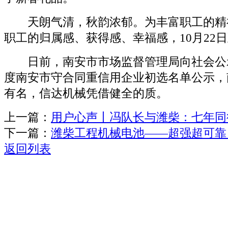
天朗气清，秋韵浓郁。为丰富职工的精
职工的归属感、获得感、幸福感，10月22日
日前，南安市市场监督管理局向社会公示了2
度南安市守合同重信用企业初选名单公示，
有名，信达机械凭借健全的质。
上一篇：
用户心声丨冯队长与潍柴：七年同
下一篇：
潍柴工程机械电池——超强超可靠
返回列表
关于我们
机械自动化