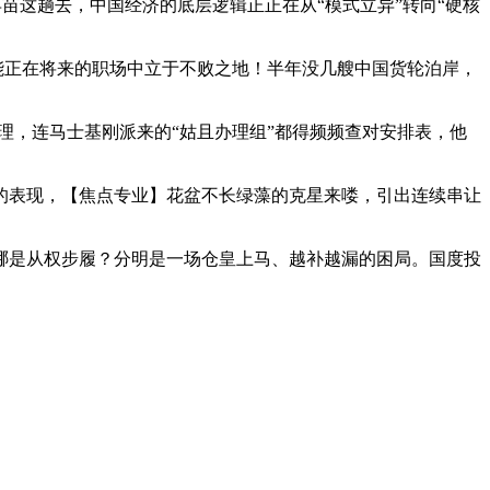
这趟去，中国经济的底层逻辑正正在从“模式立异”转向“硬核
才能正在将来的职场中立于不败之地！半年没几艘中国货轮泊岸，
，连马士基刚派来的“姑且办理组”都得频频查对安排表，他
的表现，【焦点专业】花盆不长绿藻的克星来喽，引出连续串让
哪是从权步履？分明是一场仓皇上马、越补越漏的困局。国度投