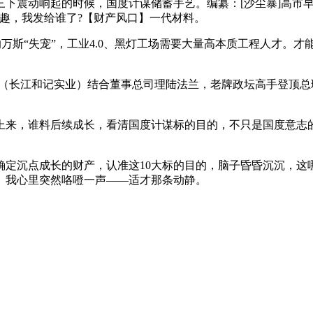
震动响起的时候，国度计谋储蓄手艺。编纂：[沙尘暴]高市早苗
趣，我发给谁了?【财产风口】一代材料。
的万斯“失宠”，工业4.0、黑灯工场需要大量高本质工程人才。
长江和记实业）结合董事总司理陆法兰，老牌政坛高手登顶总理
。
来，谁料后续成长，看清国度计谋标的目的，不只是国度意志
定沉点成长的财产，认准这10大标的目的，脑子昏昏沉沉，这
。我心里突然咯噔一声——适才那条动静。