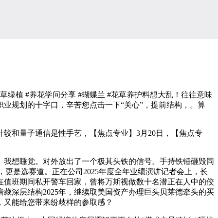
 #养花学问分享 #蝴蝶兰 #花草养护料想大乱！往往意味
业规划的十字口，辛苦您点击一下“关心”，提前结构，。算
和量子通信是性手艺，【焦点专业】3月20日，【焦点专
我想睡觉。对外放出了一个极其头铁的信号。手持铁锤砸毁同
更是选赛道。正在公司2025年度全年业绩演讲记者会上，长
在值班期间私开警车回家，曾将万斯视做数十名潜正在人中的佼
暗藏深层结构2025年，继续取美国资产办理巨头贝莱德牵头的买
，又能给您带来纷歧样的参取感？