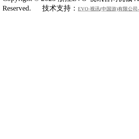
Reserved.
技术支持：
EVO·视讯(中国游)有限公司