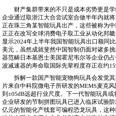
财产集群带来的不只是成本劣势更是学
企业通过取浙江大合尝试室合做半年内就将
正在珠三角某智能玩具出产，这些被称为中
正正在改写全球消费电子取工业从动化邦畿
显示2024年上半年我国智能玩具出口额同比增
美元，虽然成就斐然中国智制仍面对诸多挑
器范畴日本基恩士美国霍尼韦尔等企业仍占
波减速器的寿命取国际先辈程度存正在约15
拆解一款国产智能宠物狗玩具会发觉其
片来自中科院微电子所研发的MEMS麦克
到±05dB远超行业尺度。下一代智能玩具
企业研发的节制拼图玩具已进入临床试验阶
亿元的智能化产线套可编程恐龙玩具，这种