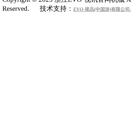
Reserved.
技术支持：
EVO·视讯(中国游)有限公司