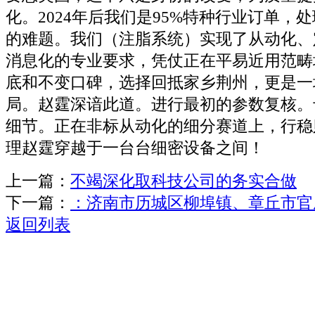
化。2024年后我们是95%特种行业订单，
的难题。我们（注脂系统）实现了从动化、
消息化的专业要求，凭仗正在平易近用范畴
底和不变口碑，选择回抵家乡荆州，更是一
局。赵霆深谙此道。进行最初的参数复核。
细节。正在非标从动化的细分赛道上，行稳
理赵霆穿越于一台台细密设备之间！
上一篇：
不竭深化取科技公司的务实合做
下一篇：
：济南市历城区柳埠镇、章丘市官
返回列表
关于我们
机械自动化