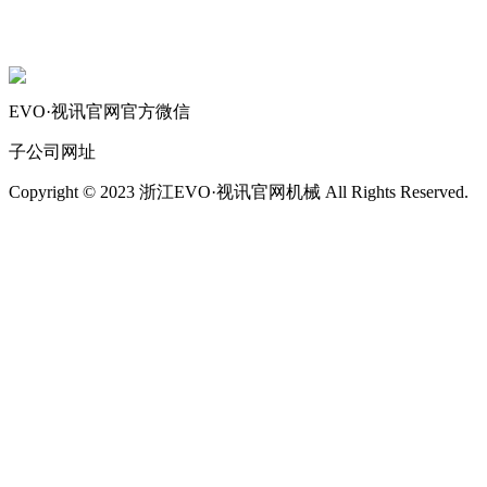
联系我们
EVO·视讯官网官方微信
子公司网址
Copyright © 2023 浙江EVO·视讯官网机械 All Rights Reserved.