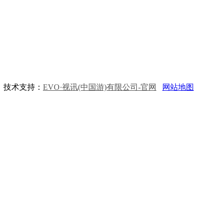
技术支持：
EVO·视讯(中国游)有限公司-官网
网站地图