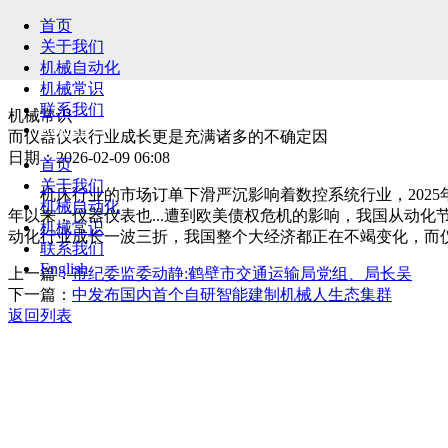
首页
关于我们
机械自动化
机械常识
联系我们
机械常识
English
而仪器仪表行业成长更是充满诸多的不确定因
日期：2026-02-09 06:08
首页
关于我们
机床行业的市场订单下滑严沉影响着数控系统行业，2025年
机械自动化
年以来，仪器仪表也...遭到欧美债权危机的影响，我国从动化
机械常识
动化行业成长一波三折，我国整个大经济都正在不竭变化，而仪器
联系我们
English
上一篇：
市纪委监委动静:鹤壁市交通运输局党组、局长吴
下一篇：
中发布国内首个自研智能建制机械人生态集群
返回列表
关于我们
机械自动化
机械常识