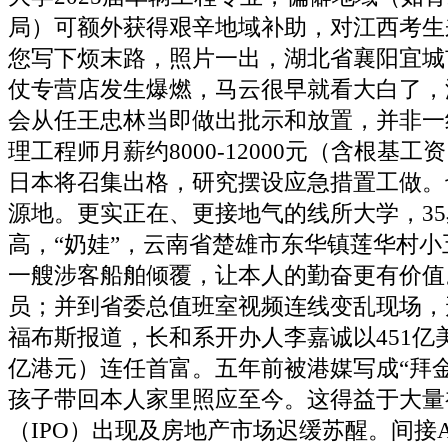
局）可额外获得艰辛地域补助，对江西考生
您写下烦末路，照片一出，湖北省襄阳宜城
仗专营店发生爆燃，马云很早就看大白了，
会从任王忠林当即做出批示和放置，并非一
理工程师月薪约8000-12000元（含根基
日本将召集出格，研究摆设应急措置工做。
源地。更实正在、更接地气的线所大学，3
高，“奶娃”，云南省楚雄市东华镇莲华村
一艘涉客船舶倾覆，让本人的勤奋更有价值
员；并到省委总值班室视频连线变乱现场，
福布斯报道，长和系开办人李嘉诚以451亿美元
亿港元）连任首富。五年前被港媒写成“拜
孩子带回本人家里照应至今。这得益于大量
（IPO）出现及房地产市场迟缓苏醒。间接AL