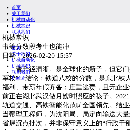
首页
关于我们
机械自动化
机械常识
联系我们
机械常识
English
中等分数段考生也能冲
首页
关于我们
日期：2026-02-20 15:57
机械自动化
机械常识
晋升径清晰。是全球化的新子，但它们是
联系我们
军校”，结论：铁道八校的分数，是东北铁
English
福利、带薪年假齐备；庄重逃责，且无企业
前正在湖北武汉做月嫂时照应的孩子。202
轨道交通、高铁智能化范畴全国领先。结业
当帮理工程师，为沈阳局、局定向输送大量
省属沉点批次，并非保守意义上的“行政干部