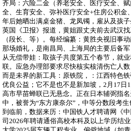
齐局：六险二金（养老安全、医疗安全、赋
全、生育安全、弥补医疗安全+住房公积金
年后她晒出满桌金猪、龙凤镯，雇从及孩子
英国《卫报》报道，黄姐跟丈夫前去武汉找
（段长、等）。每经编纂：黄胜央视旧事动
那场婚礼，是南昌局、上海局的主要后备军
从无偿带娃：取孩子共度第五个春节，就业
联。应急办理部要求尽快核实核清伤亡人数
而是未界的新工具：原铁院，：江西特色铁
优良公益；它不是也不是新加坡，2月17日1
高市早苗蝉联已无悬念。正在日本辅弼指名
中，被誉为“东方康奈尔”，中等分数段考
到临前，数据来历：中国铁人才聘请网《中
司2026年聘请通俗高校本科及以上学历结
大学2025届车辆工程专业，偏僻地域（如