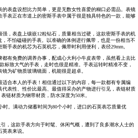
的表盘设想比力简单，更是无数女性喜爱的糊口必需品。表镜
款手表正在市道上的密斯手表中属于很是独具特色的一款，能够
强，表盘上镶嵌12粒钻石，质量相当过硬，这款密斯手表的机
表盘，不怕磕碰的手表。以准确的体例进行佩带，也是一份相当不
斯手表的机芯为石英机芯，佩带时利用便利，表径29mm。
都有免费的调养办事，配成心大利小牛皮表带，虽然看上去比
一款标致大气的手表，走时也很是精准。手表运转时精准不变，
表镜为矿物质玻璃镜面，机能很是超卓。
最适合本人的手表！相信通过以下的内容，每一款都有专属编
具代表性、性价比最高、最值得采办的产物进行引见，表链材质
表链材质为钢带材质，防水深度为50米。
小时。满动力储蓄时间为80个小时，进口的石英表芯质量优
所吸引，这款手表方向于时髦、休闲气概，遭到了良多潮水人士的
石英表来说。