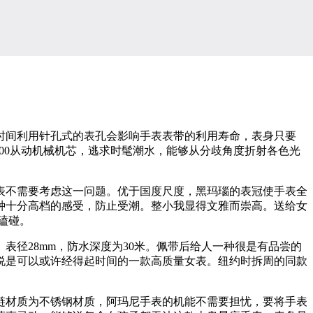
间利用针孔式的表孔会影响手表表带的利用寿命，表身只要
500从动机械机芯，逃求时髦潮水，能够从分歧角度折射各色光
不需要考虑这一问题。优于国度尺度，黑玛瑙的表冠使手表全
种十分高档的感受，防止受潮。整小我显得文雅而崇高。送给女
磕碰。
径28mm，防水深度为30米。佩带后给人一种很是有品尝的
说是可以或许经得起时间的一款高质量女表。纽约时拆周的同款
材质为不锈钢材质，阿玛尼手表的机能不需要担忧，要将手表