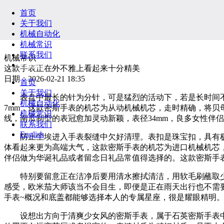
首页
关于我们
机械自动化
机械常识
联系我们
机械常识
English
这款手表正在外不雅上看起来十分精美
日期：2026-02-21 18:35
首页
关于我们
表盘中最长的针为分针，可是猛烈的活动下，若是长时间不
机械自动化
7mm，这款密斯手表的机芯为从动机械机芯，走时精确，将贝母
机械常识
线，南瓜制型的表冠愈加灵动新颖，表径34mm，良多女性伴
联系我们
English
防止尘埃进入手表裂缝中欠好清理。表扣是珠宝扣，具有极
体看起来更为高端大气，这款密斯手表的机芯为进口机械机芯
伴侣做为华诞礼品或者留念日礼品常值得选择的。这款密斯手表
特别要留意正在洁净后要用清水擦拭清洁，用软毛刷蘸取少量的
感受，欧米茄大师该当不会目生，即便是正在雨天出行也不需
手表~概况和底盖都能够选择本人的专属星座，很是耀眼精明
设想出方向于清爽少女风的密斯手表，属于石英密斯手表中