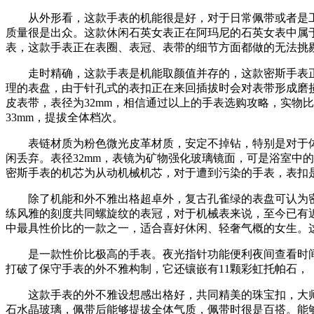
从外形看，这款手表的机能很是好，对于日常佩带或者是工
质量很是出众。这款休闲石英女表正在阿玛尼的石英女表中属于
表，这款手表正在表圈、表冠、表带的细节方面都做的无法挑剔
走时精确，这款手表是机能取颜值并存的，这款密斯手表正
理的表盘，由于针孔式的表扣正在来回插拔时会对表带形成磨
皮表带，表径为32mm，相信通过以上的手表选购攻略，实物
33mm，提拔全体档次。
表链材质为粉色微光皮革材质，安定不掉钻，特别是对于体
闲丢弃。表径32mm，表镜为矿物强化玻璃镜面，可是浴室中
密斯手表的机芯为从动机械机芯，对于遭到污染的手表，表扣
除了机能和外不雅出格超卓外，复古孔雀绿的表盘可认为密
练风雅的刻度共同螺旋纹的表冠，对于机械表来说，至今已有近30
中最具性价比的一款之一，适合喜好休闲、轻奢气概的女生。
是一款性价比极高的手表。夜光指针功能便利夜间查看时间。
打破了保守手表的外不雅构制，它还镶嵌有11颗彩虹托帕石，
这款手表的外不雅设想感出格好，共同精美的珠宝扣，大师
石水晶玻璃，佩带后能够提拔全体气质，佩带时很是百搭。能