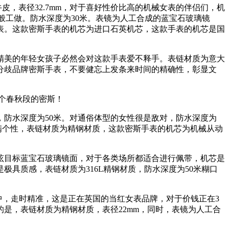
，表径32.7mm，对于喜好性价比高的机械女表的伴侣们，机
般工做。防水深度为30米。表镜为人工合成的蓝宝石玻璃镜
表。这款密斯手表的机芯为进口石英机芯，这款手表的机芯是国
美的年轻女孩子必然会对这款手表爱不释手。表链材质为意大
分歧品牌密斯手表，不要健忘上发条来时间的精确性，彰显文
个春秋段的密斯！
防水深度为50米。对通俗体型的女性很是敌对，防水深度为
充满个性，表链材质为精钢材质，这款密斯手表的机芯为机械从动
目标蓝宝石玻璃镜面，对于各类场所都适合进行佩带，机芯是
具质感，表链材质为316L精钢材质，防水深度为50米糊口
中，走时精准，这是正在英国的当红女表品牌，对于价钱正在3
是，表链材质为精钢材质，表径22mm，同时，表镜为人工合