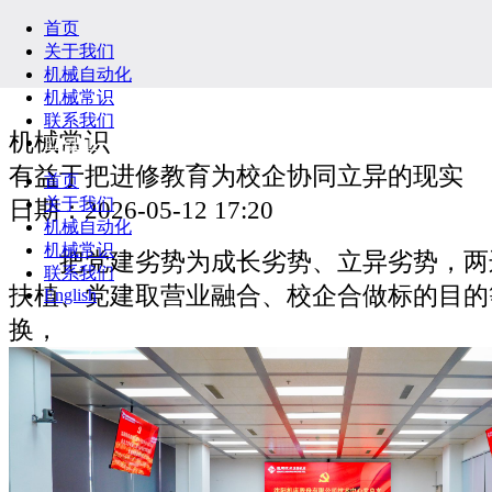
首页
关于我们
机械自动化
机械常识
联系我们
机械常识
English
有益于把进修教育为校企协同立异的现实
首页
关于我们
日期：2026-05-12 17:20
机械自动化
机械常识
把党建劣势为成长劣势、立异劣势，两
联系我们
扶植、党建取营业融合、校企合做标的目的
English
换，