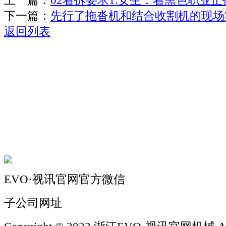
上一篇：
02着拆要求1.女生：着黑色职业
下一篇：
先行了拖沓机和结合收割机的现场
返回列表
关于我们
机械自动化
机械常识
联系我们
EVO·视讯官网官方微信
子公司网址