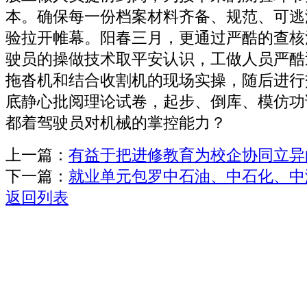
本。确保每一份档案材料齐备、规范、可逃
验拉开帷幕。阳春三月，更通过严酷的查核
驶员的操做技术取平安认识，工做人员严酷
拖沓机和结合收割机的现场实操，随后进行
底静心批阅理论试卷，起步、倒库、模仿功
都着驾驶员对机械的掌控能力？
上一篇：
有益于把进修教育为校企协同立异
下一篇：
就业单元包罗中石油、中石化、中
返回列表
关于我们
机械自动化