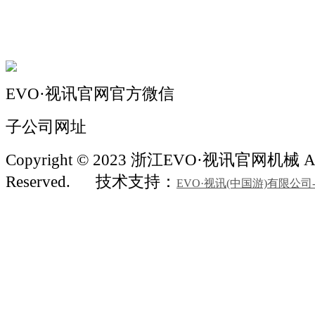
机械常识
联系我们
EVO·视讯官网官方微信
子公司网址
Copyright © 2023 浙江EVO·视讯官网机械 All
Reserved.
技术支持：
EVO·视讯(中国游)有限公司