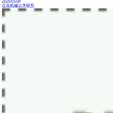
2026-05-08
正在机械人学研究