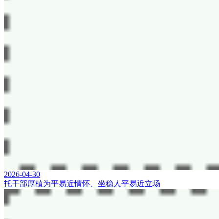
2026-04-30
托干部厚植为平易近情怀、坐稳人平易近立场