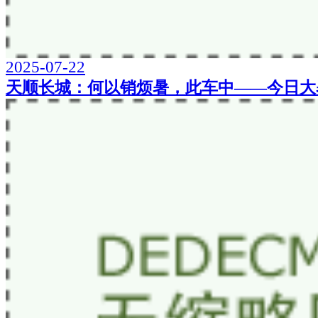
2025-07-22
天顺长城：何以销烦暑，此车中——今日大