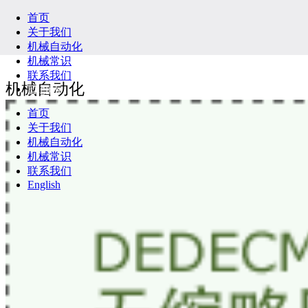
首页
关于我们
机械自动化
机械常识
联系我们
机械自动化
English
首页
关于我们
机械自动化
机械常识
联系我们
English