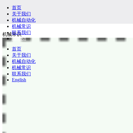
首页
关于我们
机械自动化
机械常识
联系我们
机械常识
English
首页
关于我们
机械自动化
机械常识
联系我们
English