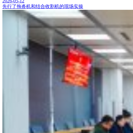
2026-05-12
先行了拖沓机和结合收割机的现场实操