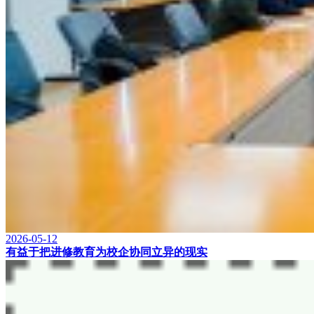
2026-05-12
有益于把进修教育为校企协同立异的现实