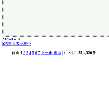
2026-05-14
025年高考登科中
首页 1
2
3
4
5
6
7
下一页
末页
共
55
页
326
条
关于我们
机械自动化
机械常识
联系我们