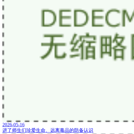
2026-05-16
进了师生们珍爱生命、远离毒品的防备认识