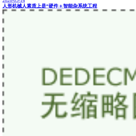
2026-05-14
人形机械人素质上是“硬件＋智能杂系统工程